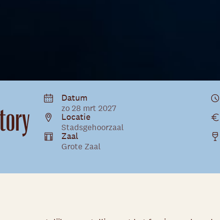
Datum
tory
zo 28 mrt 2027
Locatie
Stadsgehoorzaal
Zaal
Grote Zaal