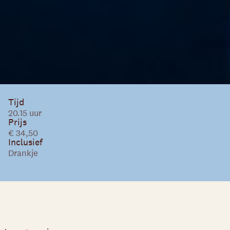
Tijd
20.15 uur
Prijs
€ 34,50
Inclusief
Drankje