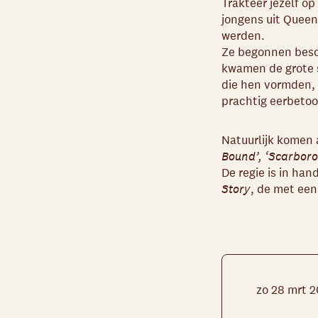
Trakteer jezelf o
jongens uit Queen
werden.
Ze begonnen besche
kwamen de grote
die hen vormden, 
prachtig eerbetoo
Natuurlijk komen a
Bound’, ‘Scarboro
De regie is in han
Story
, de met ee
zo 28 mrt 