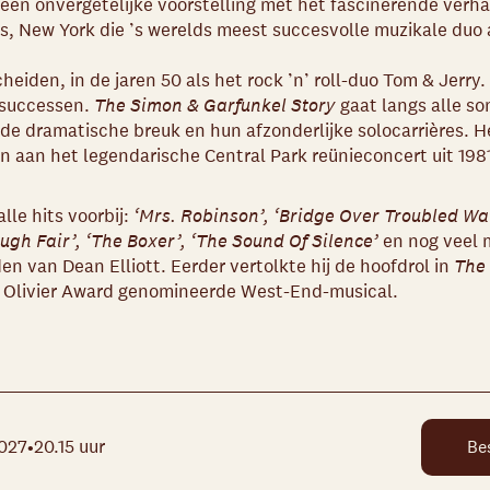
p een onvergetelijke voorstelling met het fascinerende verh
s, New York die ’s werelds meest succesvolle muzikale duo a
iden, in de jaren 50 als het rock ’n’ roll-duo Tom & Jerry. 
 successen.
The Simon & Garfunkel Story
gaat langs alle so
de dramatische breuk en hun afzonderlijke solocarrières. H
n aan het legendarische Central Park reünieconcert uit 1981
lle hits voorbij:
‘Mrs. Robinson’, ‘Bridge Over Troubled W
ugh Fair’, ‘The Boxer’, ‘The Sound Of Silence’
en nog veel 
den van Dean Elliott. Eerder vertolkte hij de hoofdrol in
The
n Olivier Award genomineerde West-End-musical.
2027
20.15 uur
•
Be