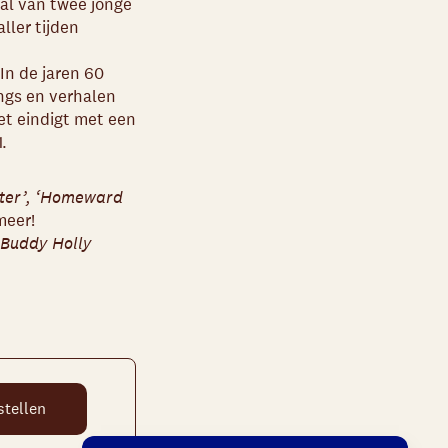
aal van twee jonge
ller tijden
In de jaren 60
ngs en verhalen
et eindigt met een
.
ater’, ‘Homeward
meer!
 Buddy Holly
stellen