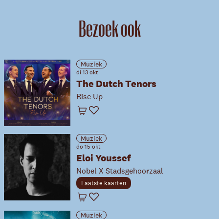
Bezoek ook
Muziek
di 13 okt
The Dutch Tenors
Rise Up
Winkelwagen
Favoriet
Muziek
do 15 okt
Eloi Youssef
Nobel X Stadsgehoorzaal
Laatste kaarten
Winkelwagen
Favoriet
Muziek