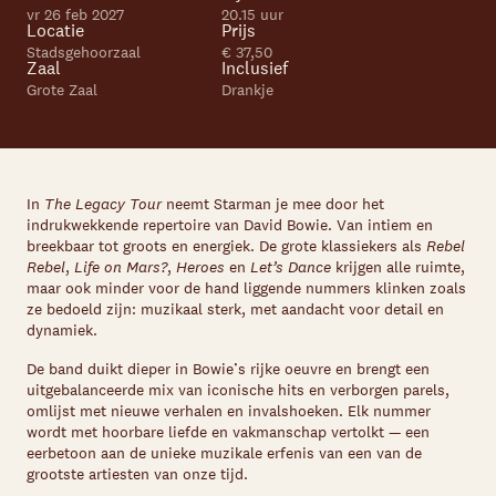
vr 26 feb 2027
20.15 uur
Locatie
Prijs
Stadsgehoorzaal
€ 37,50
Zaal
Inclusief
Grote Zaal
Drankje
In
The Legacy Tour
neemt Starman je mee door het
indrukwekkende repertoire van David Bowie. Van intiem en
breekbaar tot groots en energiek. De grote klassiekers als
Rebel
Rebel
,
Life on Mars?
,
Heroes
en
Let’s Dance
krijgen alle ruimte,
maar ook minder voor de hand liggende nummers klinken zoals
ze bedoeld zijn: muzikaal sterk, met aandacht voor detail en
dynamiek.
De band duikt dieper in Bowie’s rijke oeuvre en brengt een
uitgebalanceerde mix van iconische hits en verborgen parels,
omlijst met nieuwe verhalen en invalshoeken. Elk nummer
wordt met hoorbare liefde en vakmanschap vertolkt — een
eerbetoon aan de unieke muzikale erfenis van een van de
grootste artiesten van onze tijd.