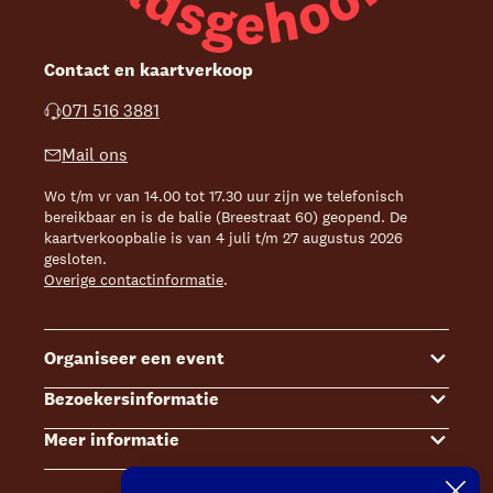
Contact en kaartverkoop
071 516 3881
Mail ons
Wo t/m vr van 14.00 tot 17.30 uur zijn we telefonisch
bereikbaar en is de balie (Breestraat 60) geopend. De
kaartverkoopbalie is van 4 juli t/m 27 augustus 2026
gesloten.
Overige contactinformatie
.
Organiseer een event
Bezoekersinformatie
Events
Meer informatie
Zalenoverzicht
Kaartverkoop
Contact Sales & Events
Bereikbaarheid
Over ons