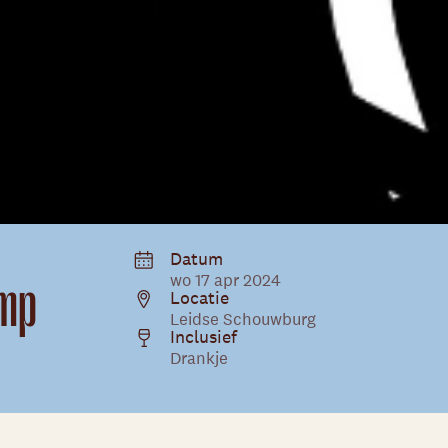
Datum
amp
wo 17 apr 2024
Locatie
Leidse Schouwburg
Inclusief
Drankje