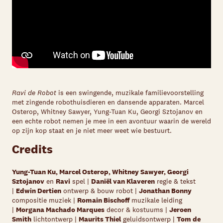
Ravi de Robot
is een swingende, muzikale familievoorstelling
met zingende robothuisdieren en dansende apparaten. Marcel
Osterop, Whitney Sawyer, Yung-Tuan Ku, Georgi Sztojanov en
een echte robot nemen je mee in een avontuur waarin de wereld
op zijn kop staat en je niet meer weet wie bestuurt.
Credits
Yung-Tuan Ku, Marcel Osterop, Whitney Sawyer, Georgi
Sztojanov
en
Ravi
spel |
Daniël van Klaveren
regie & tekst
|
Edwin Dertien
ontwerp & bouw robot |
Jonathan Bonny
compositie muziek |
Romain Bischoff
muzikale leiding
|
Morgana Machado Marques
decor & kostuums |
Jeroen
Smith
lichtontwerp |
Maurits Thiel
geluidsontwerp |
Tom de