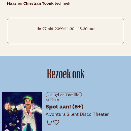
Haas
en
Christian Toonk
techniek
•
do 27 okt 2022
14.30 - 15.30 uur
Bezoek ook
Jeugd en Familie
za 10 okt
Spot aan! (5+)
A.vontura Silent Disco Theater
Winkelwagen
Favoriet