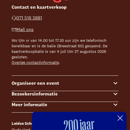
Contact en kaartverkoop
071 516 3881
Mail ons
Wo t/m vr van 14.00 tot 17.30 uur zijn we telefonisch
bereikbaar en is de balie (Breestraat 60) geopend. De
kaartverkoopbalie is van 4 juli t/m 27 augustus 2026
gesloten.
Overige contactinformatie
.
Organiseer een event
Bezoekersinformatie
Events
Meer informatie
Zalenoverzicht
Kaartverkoop
Contact Sales & Events
Bereikbaarheid
Over ons
200 jaar
Leidse Schouwburg
Café Caat
Offerte aanvragen
Toegankelijkheid
Steun ons
Oude Vest 43, 2312 XS Leiden
Catharinahof, 2311 CS Leiden