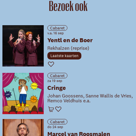
Bezoek ook
Cabaret
v.a. 16 sep
Yentl en de Boer
Rekhalzen (reprise)
Laatste kaarten
Favoriet
Cabaret
za 19 sep
Cringe
Johan Goossens, Sanne Wallis de Vries,
Remco Veldhuis e.a.
Winkelwagen
Favoriet
Cabaret
do 24 sep
Marcel van Roosmalen