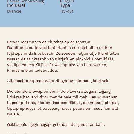
Leidse Schouwburg
€ 32,50
Inclusief
Type
Drankje
Try-out
Er was roezemoes en chitchat op de tamtam.
Rundfunk zou te veel lanterfanten en rollebollen op hun
flipflops in de Biesbosch. Ze zouden hutjemutje flierefluiten
tussen de stinkstank van tjiftjafs en picknicks met liflafs,
vlaflips en een KitKat. Er was sprake van harrewarren,
kinnesinne en ludduvuddu.
Allemaal prietpraat! Want dingdong, bimbam, koekoek!
Die blonde wipwap en die andere zwikzwak gaan zigzag,
kriskras het land door met de hele mikmak. Een wirwar aan
hapsnap-tiktak, hier en daar een flikflak, spannende piefpaf,
tiptophiphop, met poespas, hocus pocus en misschien wat
tralala.
Gekissebis, geginnegap, geblabla, de ganse rambam.