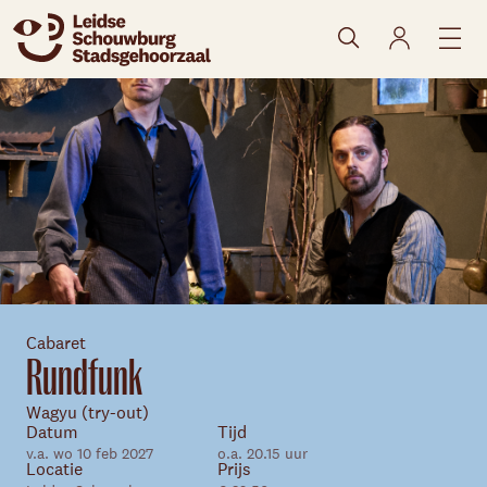
naar agenda
Cabaret
Rundfunk
Wagyu (try-out)
Skip navigatie
Datum
Tijd
v.a. wo 10 feb 2027
o.a. 20.15 uur
Locatie
Prijs