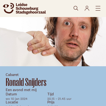
naar agenda
FOTO: © Bob Bronshoff
Cabaret
Ronald Snijders
Een avond met mij
Datum
Tijd
wo 10 jan 2024
20.15 ~ 21.45 uur
Locatie
Prijs