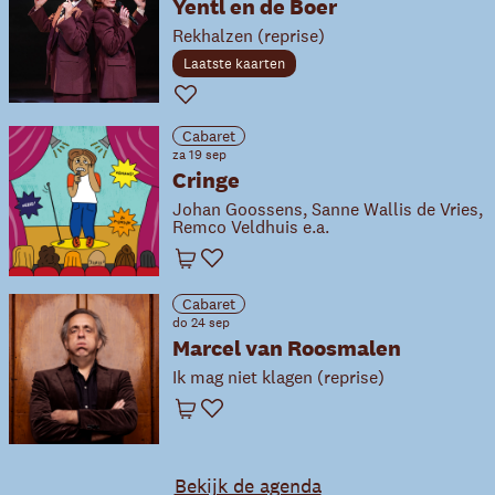
Yentl en de Boer
Rekhalzen (reprise)
Laatste kaarten
Favoriet
Cabaret
za 19 sep
Cringe
Johan Goossens, Sanne Wallis de Vries,
Remco Veldhuis e.a.
Winkelwagen
Favoriet
Cabaret
do 24 sep
Marcel van Roosmalen
Ik mag niet klagen (reprise)
Winkelwagen
Favoriet
Bekijk de agenda