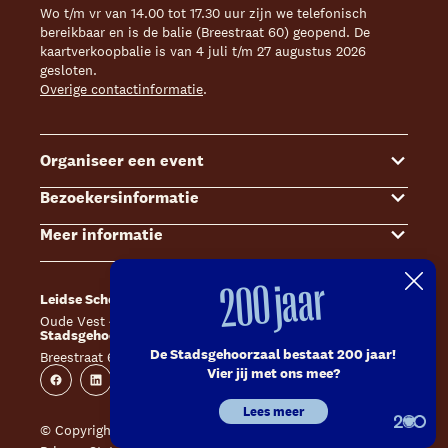
Wo t/m vr van 14.00 tot 17.30 uur zijn we telefonisch
bereikbaar en is de balie (Breestraat 60) geopend. De
kaartverkoopbalie is van 4 juli t/m 27 augustus 2026
gesloten.
Overige contactinformatie
.
Organiseer een event
Bezoekersinformatie
Events
Meer informatie
Zalenoverzicht
Kaartverkoop
Contact Sales & Events
Bereikbaarheid
Over ons
200 jaar
Leidse Schouwburg
Café Caat
Offerte aanvragen
Toegankelijkheid
Steun ons
Oude Vest 43, 2312 XS Leiden
Catharinahof, 2311 CS Leiden
Stadsgehoorzaal Leiden
Huisregels en algemene voorwaarden
Technische informatie
De Stadsgehoorzaal bestaat 200 jaar!
Breestraat 60, 2311 CS Leiden
Website
Instagram
Vier jij met ons mee?
Veelgestelde vragen
Vacatures
Facebook
Linkedin
Instagram
Youtube
Lees meer
Inschrijven nieuwsbrieven
Pers
© Copyright 2026 Leidse Schouwburg - Stadsgehoorzaal