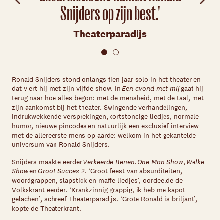
Snijders op zijn best.'
Theaterparadijs
Ronald Snijders stond onlangs tien jaar solo in het theater en
dat viert hij met zijn vijfde show. In
Een avond met mij
gaat hij
terug naar hoe alles begon: met de mensheid, met de taal, met
zijn aankomst bij het theater. Swingende verhandelingen,
indrukwekkende versprekingen, kortstondige liedjes, normale
humor, nieuwe pincodes en natuurlijk een exclusief interview
met de allereerste mens op aarde: welkom in het gekantelde
universum van Ronald Snijders.
Snijders maakte eerder
Verkeerde Benen
,
One Man Show
,
Welke
Show
en
Groot Succes 2
. ‘Groot feest van absurditeiten,
woordgrappen, slapstick en maffe liedjes’, oordeelde de
Volkskrant eerder. ‘Krankzinnig grappig, ik heb me kapot
gelachen’, schreef Theaterparadijs. ‘Grote Ronald is briljant’,
kopte de Theaterkrant.