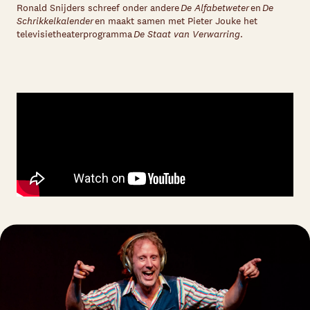
Ronald Snijders schreef onder andere
De Alfabetweter
en
De
Schrikkelkalender
en maakt samen met Pieter Jouke het
televisietheaterprogramma
De Staat van Verwarring
.