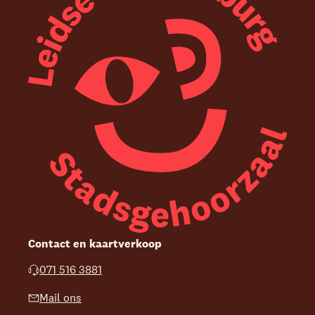
Contact en kaartverkoop
071 516 3881
Mail ons