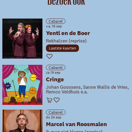
Bezoek ook
Cabaret
v.a. 16 sep
Yentl en de Boer
Rekhalzen (reprise)
Laatste kaarten
Favoriet
Cabaret
za 19 sep
Cringe
Johan Goossens, Sanne Wallis de Vries,
Remco Veldhuis e.a.
Winkelwagen
Favoriet
Cabaret
do 24 sep
Marcel van Roosmalen
Ik mag niet klagen (reprise)