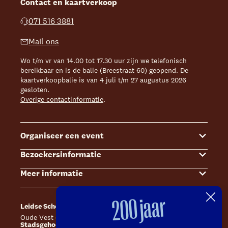
Contact en kaartverkoop
071 516 3881
Mail ons
Wo t/m vr van 14.00 tot 17.30 uur zijn we telefonisch
bereikbaar en is de balie (Breestraat 60) geopend. De
kaartverkoopbalie is van 4 juli t/m 27 augustus 2026
gesloten.
Overige contactinformatie
.
Organiseer een event
Bezoekersinformatie
Events
Meer informatie
Zalenoverzicht
Kaartverkoop
Contact Sales & Events
Bereikbaarheid
Over ons
200 jaar
Leidse Schouwburg
Café Caat
Offerte aanvragen
Toegankelijkheid
Steun ons
Oude Vest 43, 2312 XS Leiden
Catharinahof, 2311 CS Leiden
Stadsgehoorzaal Leiden