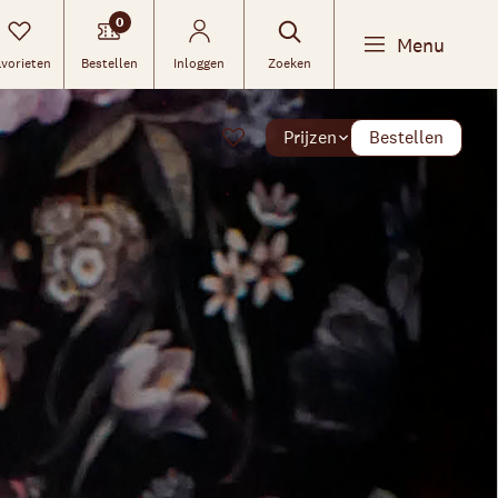
0
Menu
vorieten
Bestellen
Inloggen
Zoeken
Prijzen
Bestellen