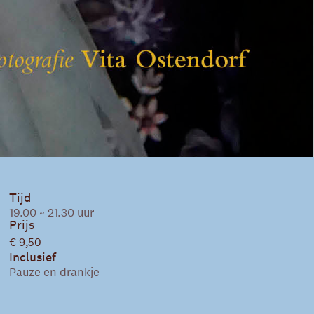
Tijd
19.00 ~ 21.30 uur
Prijs
€ 9,50
Inclusief
Pauze en drankje