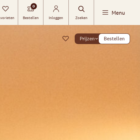
0
Menu
vorieten
Bestellen
Inloggen
Zoeken
Prijzen
Bestellen