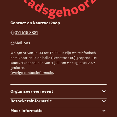
Contact en kaartverkoop
071 516 3881
Mail ons
Wo t/m vr van 14.00 tot 17.30 uur zijn we telefonisch
bereikbaar en is de balie (Breestraat 60) geopend. De
kaartverkoopbalie is van 4 juli t/m 27 augustus 2026
gesloten.
Overige contactinformatie
.
Organiseer een event
Bezoekersinformatie
Events
Meer informatie
Zalenoverzicht
Kaartverkoop