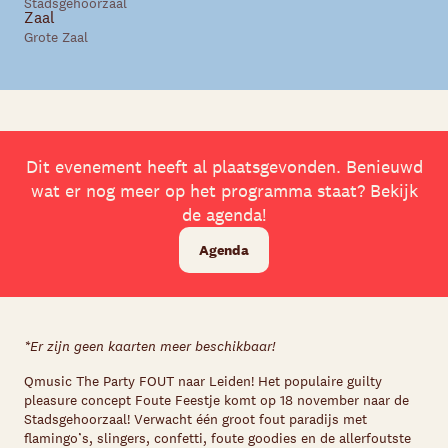
Stadsgehoorzaal
Zaal
Grote Zaal
Dit evenement heeft al plaatsgevonden. Benieuwd
wat er nog meer op het programma staat? Bekijk
de agenda!
Agenda
*Er zijn geen kaarten meer beschikbaar!
Qmusic The Party FOUT naar Leiden! Het populaire guilty
pleasure concept Foute Feestje komt op 18 november naar de
Stadsgehoorzaal! Verwacht één groot fout paradijs met
flamingo’s, slingers, confetti, foute goodies en de allerfoutste