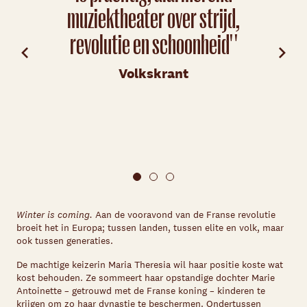
muziektheater over strijd,
revolutie en schoonheid' '
ges
aan
Volkskrant
doet
Winter is coming.
Aan de vooravond van de Franse revolutie
broeit het in Europa; tussen landen, tussen elite en volk, maar
ook tussen generaties.
De machtige keizerin Maria Theresia wil haar positie koste wat
kost behouden. Ze sommeert haar opstandige dochter Marie
Antoinette – getrouwd met de Franse koning – kinderen te
krijgen om zo haar dynastie te beschermen. Ondertussen