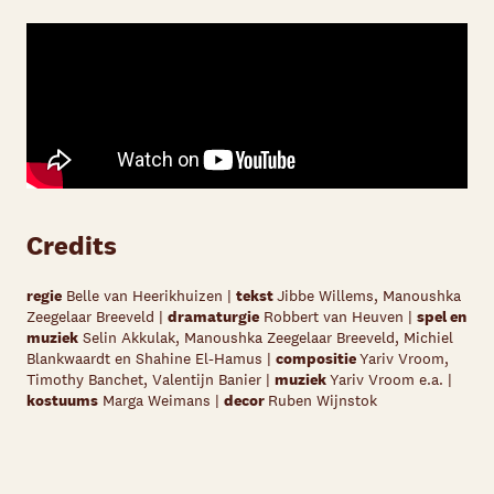
Credits
regie
Belle van Heerikhuizen |
tekst
Jibbe Willems, Manoushka
Zeegelaar Breeveld |
dramaturgie
Robbert van Heuven |
spel en
muziek
Selin Akkulak, Manoushka Zeegelaar Breeveld, Michiel
Blankwaardt en Shahine El-Hamus |
compositie
Yariv Vroom,
Timothy Banchet, Valentijn Banier
|
muziek
Yariv Vroom e.a. |
kostuums
Marga Weimans |
decor
Ruben Wijnstok