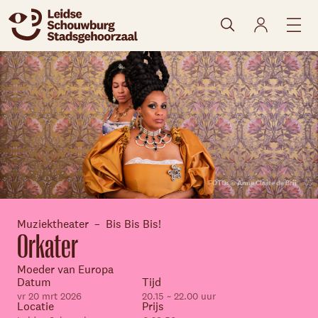
naar agenda
FOTO: © Anne Claire de Brij
Muziektheater
Bis Bis Bis!
Orkater
Moeder van Europa
Datum
Tijd
vr 20 mrt 2026
20.15 ~ 22.00 uur
Locatie
Prijs