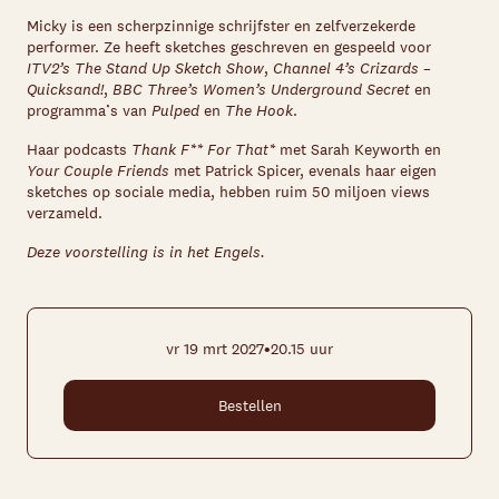
Micky is een scherpzinnige schrijfster en zelfverzekerde
performer. Ze heeft sketches geschreven en gespeeld voor
ITV2’s The Stand Up Sketch Show
,
Channel 4’s Crizards –
Quicksand!
,
BBC Three’s Women’s Underground Secret
en
programma’s van
Pulped
en
The Hook
.
Haar podcasts
Thank F** For That*
met Sarah Keyworth en
Your Couple Friends
met Patrick Spicer, evenals haar eigen
sketches op sociale media, hebben ruim 50 miljoen views
verzameld.
Deze voorstelling is in het Engels.
•
vr 19 mrt 2027
20.15 uur
Bestellen