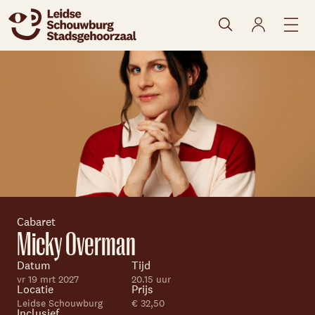
naar agenda
Cabaret
Micky Overman
Datum
Tijd
Skip navigatie
vr 19 mrt 2027
20.15 uur
Locatie
Prijs
Leidse Schouwburg
€ 32,50
Inclusief