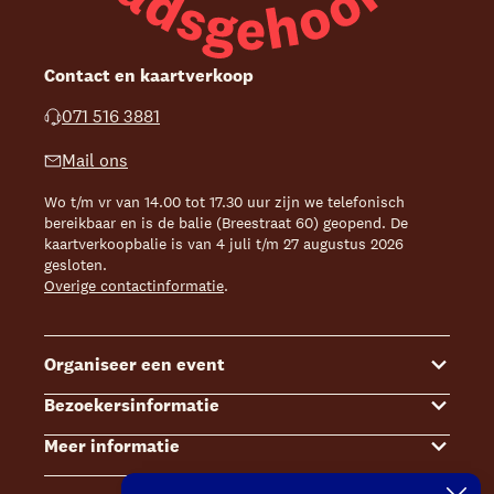
Contact en kaartverkoop
071 516 3881
Mail ons
Wo t/m vr van 14.00 tot 17.30 uur zijn we telefonisch
bereikbaar en is de balie (Breestraat 60) geopend. De
kaartverkoopbalie is van 4 juli t/m 27 augustus 2026
gesloten.
Overige contactinformatie
.
Organiseer een event
Bezoekersinformatie
Events
Meer informatie
Zalenoverzicht
Kaartverkoop
Contact Sales & Events
Bereikbaarheid
Over ons