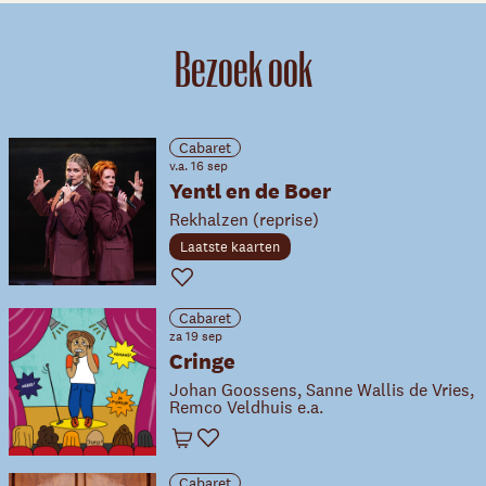
Bezoek ook
Cabaret
v.a. 16 sep
Yentl en de Boer
Rekhalzen (reprise)
Laatste kaarten
Favoriet
Cabaret
za 19 sep
Cringe
Johan Goossens, Sanne Wallis de Vries,
Remco Veldhuis e.a.
Winkelwagen
Favoriet
Cabaret