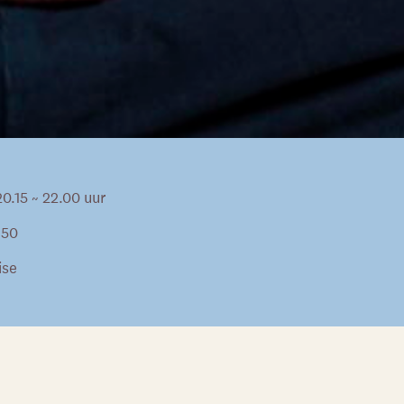
20.15 ~ 22.00 uur
,50
ise