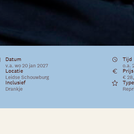
Datum
Tijd
v.a. wo 20 jan 2027
o.a. 
Locatie
Prijs
Leidse Schouwburg
€ 28
Inclusief
Type
Drankje
Repr