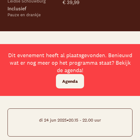
Leidse Schouwburg
€ 39,99
Inclusief
Pauze en drankje
Dit evenement heeft al plaatsgevonden. Benieuwd
wat er nog meer op het programma staat? Bekijk
de agenda!
Agenda
•
di 24 jun 2025
20.15 - 22.00 uur