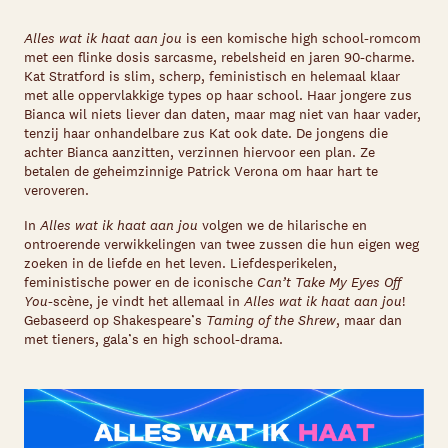
Alles wat ik haat aan jou
is een komische high school-romcom
met een flinke dosis sarcasme, rebelsheid en jaren 90-charme.
Kat Stratford is slim, scherp, feministisch en helemaal klaar
met alle oppervlakkige types op haar school. Haar jongere zus
Bianca wil niets liever dan daten, maar mag niet van haar vader,
tenzij haar onhandelbare zus Kat ook date. De jongens die
achter Bianca aanzitten, verzinnen hiervoor een plan. Ze
betalen de geheimzinnige Patrick Verona om haar hart te
veroveren.
In
Alles wat ik haat aan jou
volgen we de hilarische en
ontroerende verwikkelingen van twee zussen die hun eigen weg
zoeken in de liefde en het leven. Liefdesperikelen,
feministische power en de iconische
Can’t Take My Eyes Off
You
-scène, je vindt het allemaal in
Alles wat ik haat aan jou
!
Gebaseerd op Shakespeare’s
Taming of the Shrew
, maar dan
met tieners, gala’s en high school-drama.