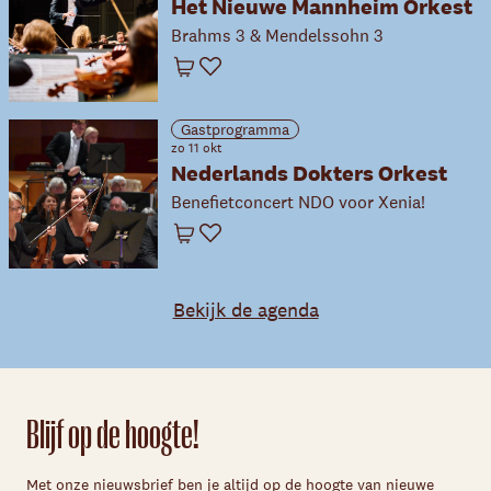
Het Nieuwe Mannheim Orkest
Brahms 3 & Mendelssohn 3
Winkelwagen
Favoriet
Gastprogramma
zo 11 okt
Nederlands Dokters Orkest
Benefietconcert NDO voor Xenia!
Winkelwagen
Favoriet
Bekijk de agenda
Blijf op de hoogte!
Met onze nieuwsbrief ben je altijd op de hoogte van nieuwe