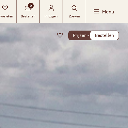
0
Menu
vorieten
Bestellen
Inloggen
Zoeken
Prijzen
Bestellen