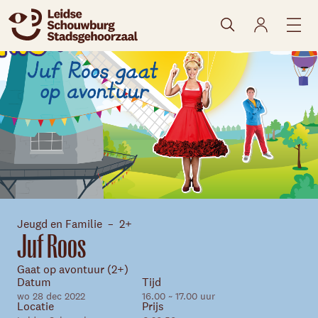
naar agenda
Jeugd en Familie
2+
Juf Roos
Skip navigatie
Gaat op avontuur (2+)
Datum
Tijd
wo 28 dec 2022
16.00 ~ 17.00 uur
Locatie
Prijs