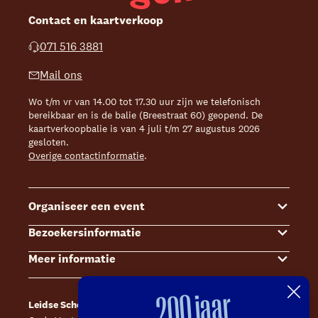
Contact en kaartverkoop
071 516 3881
Mail ons
Wo t/m vr van 14.00 tot 17.30 uur zijn we telefonisch
bereikbaar en is de balie (Breestraat 60) geopend. De
kaartverkoopbalie is van 4 juli t/m 27 augustus 2026
gesloten.
Overige contactinformatie
.
Organiseer een event
Bezoekersinformatie
Events
Meer informatie
Zalenoverzicht
Kaartverkoop
Contact Sales & Events
Bereikbaarheid
Over ons
200 jaar
Leidse Schouwburg
Café Caat
Offerte aanvragen
Toegankelijkheid
Steun ons