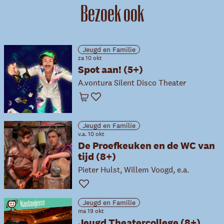
Bezoek ook
Jeugd en Familie
za 10 okt
Spot aan! (5+)
A.vontura Silent Disco Theater
Winkelwagen
Favoriet
Jeugd en Familie
v.a. 10 okt
De Proefkeuken en de WC van
tijd (8+)
Pieter Hulst, Willem Voogd, e.a.
Favoriet
Jeugd en Familie
ma 19 okt
Jeugd Theatercollege (8+)