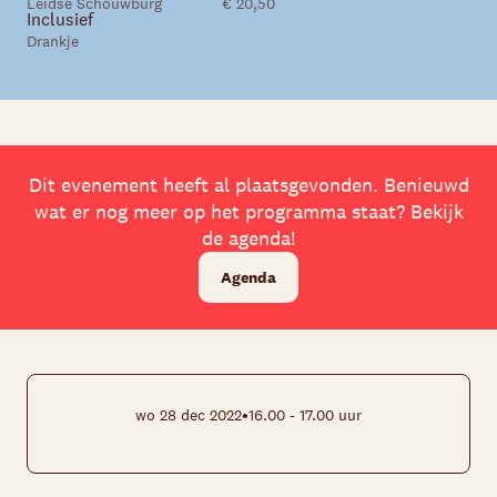
Leidse Schouwburg
€ 20,50
Inclusief
Drankje
Dit evenement heeft al plaatsgevonden. Benieuwd
wat er nog meer op het programma staat? Bekijk
de agenda!
Agenda
•
wo 28 dec 2022
16.00 - 17.00 uur