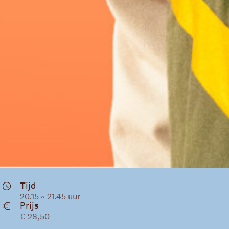
Tijd
20.15 ~ 21.45 uur
Prijs
€ 28,50