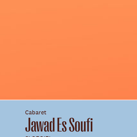
Cabaret
Jawad Es Soufi