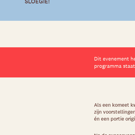
SLOEGIE!
Dit evenement he
programma staat?
Als een komeet kw
zijn voorstelling
én een portie ori