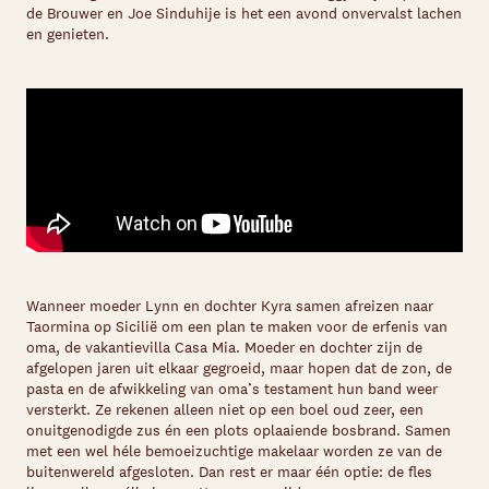
de Brouwer en Joe Sinduhije is het een avond onvervalst lachen
en genieten.
Wanneer moeder Lynn en dochter Kyra samen afreizen naar
Taormina op Sicilië om een plan te maken voor de erfenis van
oma, de vakantievilla
Casa Mia
. Moeder en dochter zijn de
afgelopen jaren uit elkaar gegroeid, maar hopen dat de zon, de
pasta en de afwikkeling van oma’s testament hun band weer
versterkt. Ze rekenen alleen niet op een boel oud zeer, een
onuitgenodigde zus én een plots oplaaiende bosbrand. Samen
met een wel héle bemoeizuchtige makelaar worden ze van de
buitenwereld afgesloten. Dan rest er maar één optie: de fles