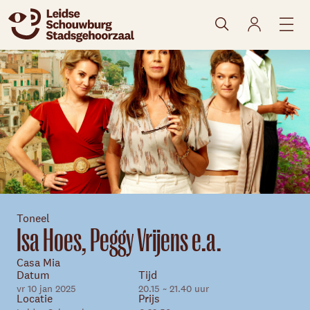
naar agenda
Toneel
Isa Hoes, Peggy Vrijens e.a.
Casa Mia
Datum
Tijd
vr 10 jan 2025
20.15 ~ 21.40 uur
Locatie
Prijs