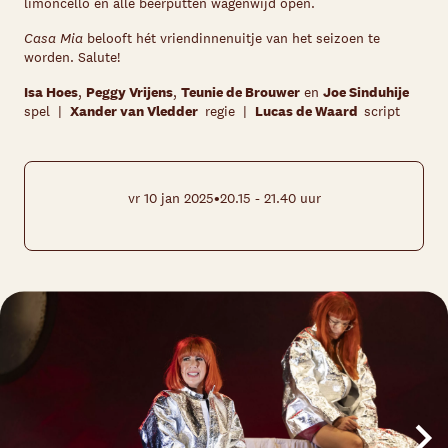
limoncello en álle beerputten wagenwijd open.
Casa Mia
belooft hét vriendinnenuitje van het seizoen te
worden. Salute!
Isa Hoes
,
Peggy Vrijens
,
Teunie de Brouwer
en
Joe Sinduhije
spel |
Xander van Vledder
regie |
Lucas de Waard
script
•
vr 10 jan 2025
20.15 - 21.40 uur