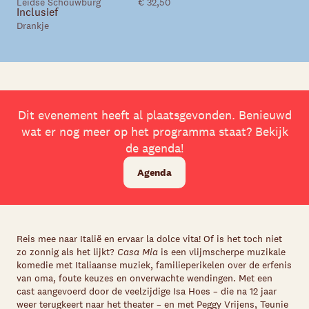
Leidse Schouwburg
€ 32,50
Skip navigatie
Inclusief
Drankje
Dit evenement heeft al plaatsgevonden. Benieuwd
wat er nog meer op het programma staat? Bekijk
de agenda!
Agenda
Reis mee naar Italië en ervaar
la dolce vita!
Of is het toch niet
zo zonnig als het lijkt?
Casa Mia
is een vlijmscherpe muzikale
komedie met Italiaanse muziek, familieperikelen over de erfenis
van oma, foute keuzes en onverwachte wendingen. Met een
cast aangevoerd door de veelzijdige Isa Hoes – die na 12 jaar
weer terugkeert naar het theater – en met Peggy Vrijens, Teunie