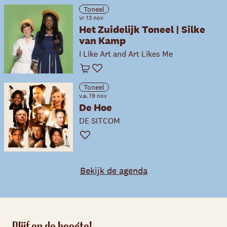
Toneel
vr 13 nov
Het Zuidelijk Toneel | Silke
van Kamp
I Like Art and Art Likes Me
Winkelwagen
Favoriet
Toneel
v.a. 19 nov
De Hoe
DE SITCOM
Favoriet
Bekijk de agenda