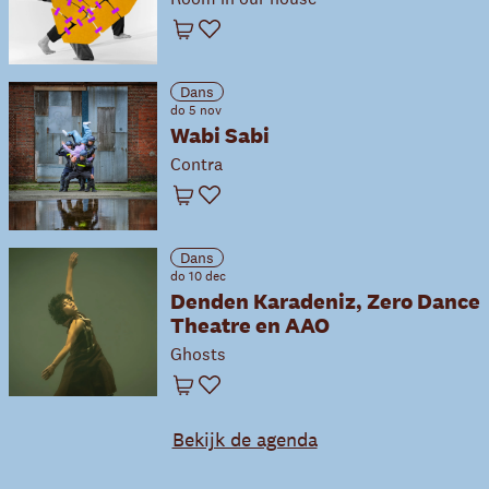
Winkelwagen
Favoriet
Dans
do 5 nov
Wabi Sabi
Contra
Winkelwagen
Favoriet
Dans
do 10 dec
Denden Karadeniz, Zero Dance
Theatre en AAO
Ghosts
Winkelwagen
Favoriet
Bekijk de agenda