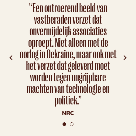
ge
'‘Een ontroerend beeld van
toona
vastberaden verzet dat
ons 
onvermijdelijk associaties
de m
oproept. Niet alleen met de
da
oorlog in Oekraine, maar ook met
tere
het verzet dat geleverd moet
in he
worden tegen ongrijpbare
h
machten van technologie en
politiek.’'
NRC