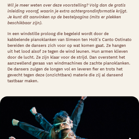
Wil je meer weten over deze voorstelling? Volg dan de gratis
inleiding vooraf, waarin je extra achtergrondinformatie krijgt.
Je kunt dit aanvinken op de bestelpagina (mits er plekken
beschikbaar zijn).
In een windstille proloog die begeleid wordt door de
kabbelende pianoklanken van Simeon ten Holt’s Canto Ostinato
bereiden de dansers zich voor op wat komen gaat. Ze hangen
uit het lood alsof ze tegen de wind leunen. Hun armen klieven
door de lucht. Ze zijn klaar voor de strijd. Dan overstemt het
aanzwellend geraas van windmachines de zachte pianoklanken.
De dansers zuigen de longen vol en leveren fier en trots het
gevecht tegen deze (onzichtbare) materie die zij al dansend
tastbaar maken.