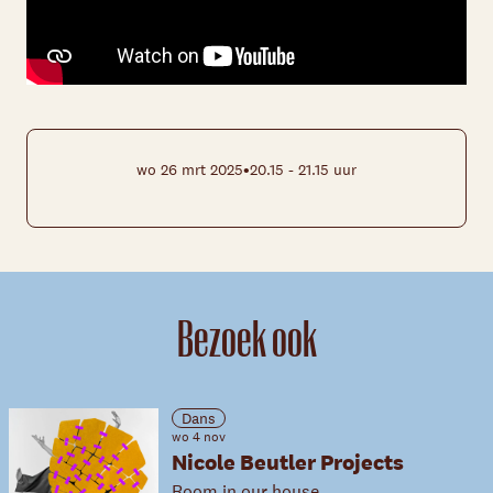
•
wo 26 mrt 2025
20.15 - 21.15 uur
Bezoek ook
Dans
wo 4 nov
Nicole Beutler Projects
Room in our house