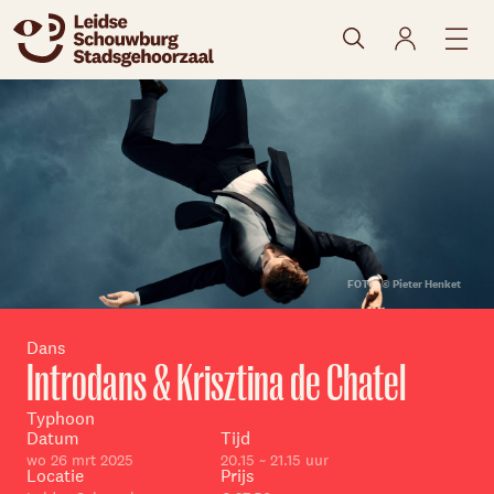
naar agenda
FOTO: © Pieter Henket
Dans
Introdans & Krisztina de Chatel
Typhoon
Datum
Tijd
wo 26 mrt 2025
20.15 ~ 21.15 uur
Locatie
Prijs