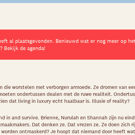
eft al plaatsgevonden. Benieuwd wat er nog meer op he
 Bekijk de agenda!
n die worstelen met verborgen armoede.
Ze dromen van ee
oeten ondertussen dealen met de ruwe realiteit. Ondertus
ien dat living in luxury echt haalbaar is. Illusie of reality?
nd in and survive.
Brienne, Nurulah en Shannah zijn nu einde
smaakmakers. Dat denken ze. Dat vrezen ze. Ze doen zich ri
e worden ontmaskerd? Je hoopt dat niemand door heeft wat