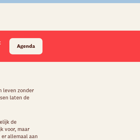
t
Agenda
n leven zonder
sen laten de
lijk de
jk voor, maar
 er allemaal aan