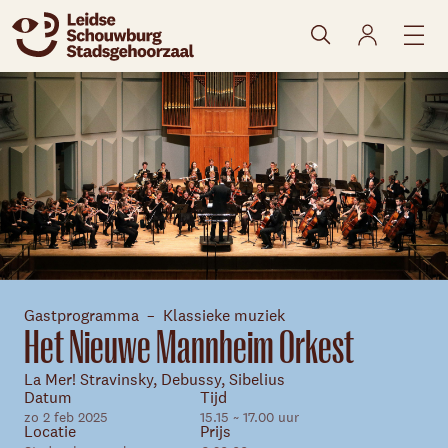
naar agenda
Gastprogramma
Klassieke muziek
Het Nieuwe Mannheim Orkest
Skip navigatie
La Mer! Stravinsky, Debussy, Sibelius
Datum
Tijd
zo 2 feb 2025
15.15 ~ 17.00 uur
Locatie
Prijs