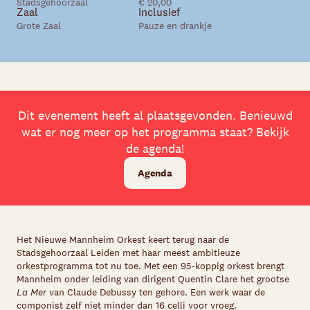
Stadsgehoorzaal
€ 20,00
Zaal
Inclusief
Grote Zaal
Pauze en drankje
Dit evenement heeft al plaatsgevonden. Benieuwd
wat er nog meer op het programma staat? Bekijk
de agenda!
Agenda
Het Nieuwe Mannheim Orkest keert terug naar de
Stadsgehoorzaal Leiden met haar meest ambitieuze
orkestprogramma tot nu toe. Met een 95-koppig orkest brengt
Mannheim onder leiding van dirigent Quentin Clare het grootse
La Mer
van Claude Debussy ten gehore. Een werk waar de
componist zelf niet minder dan 16 celli voor vroeg.