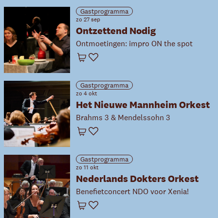
Gastprogramma
zo 27 sep
Ontzettend Nodig
Ontmoetingen: impro ON the spot
Winkelwagen
Favoriet
Gastprogramma
zo 4 okt
Het Nieuwe Mannheim Orkest
Brahms 3 & Mendelssohn 3
Winkelwagen
Favoriet
Gastprogramma
zo 11 okt
Nederlands Dokters Orkest
Benefietconcert NDO voor Xenia!
Winkelwagen
Favoriet