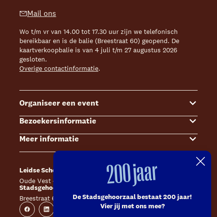
Mail ons
Wo t/m vr van 14.00 tot 17.30 uur zijn we telefonisch
bereikbaar en is de balie (Breestraat 60) geopend. De
kaartverkoopbalie is van 4 juli t/m 27 augustus 2026
gesloten.
Overige contactinformatie
.
Organiseer een event
Bezoekersinformatie
Events
Meer informatie
Zalenoverzicht
Kaartverkoop
Contact Sales & Events
Bereikbaarheid
Over ons
200 jaar
Leidse Schouwburg
Café Caat
Offerte aanvragen
Toegankelijkheid
Steun ons
Oude Vest 43, 2312 XS Leiden
Catharinahof, 2311 CS Leiden
Stadsgehoorzaal Leiden
Huisregels en algemene voorwaarden
Technische informatie
De Stadsgehoorzaal bestaat 200 jaar!
Breestraat 60, 2311 CS Leiden
Website
Instagram
Vier jij met ons mee?
Veelgestelde vragen
Vacatures
Facebook
Linkedin
Instagram
Youtube