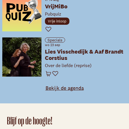
VrijMiBo
Pubquiz
Vrije inloop
Favoriet
Specials
wo 23 sep
Lies Visschedijk & Aaf Brandt
Corstius
Over de liefde (reprise)
Winkelwagen
Favoriet
Bekijk de agenda
Blijf op de hoogte!