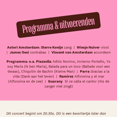
Programma & uitvoerenden
Astori Amsterdam: Sterre Konijn
zang |
Wiesje Nuiver
viool
|
James Oesi
contrabas |
Vincent van Amsterdam
accordeon
Programma: o.a. Piazzolla
Adiós Nonino, Invierno Porteño, Yo
soy María (Ik ben Maria), Balada para un loco (Ballade voor een
dwaas), Chiquilín de Bachín (Kleine Man) |
Parra
Gracias a la
vida (Dank aan het leven) |
Ramirez
Alfonsina y el mar
(Alfonsina en de zee) |
Guarany
Si ce calla el cantor (Als de
zanger niet zingt)
Dit concert begint om 20.30u. Dit is een kwartiertje later dan