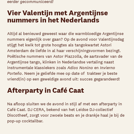
eerder gecommuniceerd!
Vier Valentijn met Argentijnse
nummers in het Nederlands
Altijd al benieuwd geweest waar die warmbloedige Argentijnse
nummers eigenlijk over gaan? Op de avond voor Valentijnsdag
stijgt het kwik tot grote hoogtes als tangokwartet Astori
Amsterdam de liefde in al haar verschijningsvormen bezingt.
Poëtische nummers van Astor Piazzolla, de aartsvader van de
Argentijnse tango, klinken in Nederlandse vertaling naast
instrumentale klassiekers zoals
Adios Nonino
en
Invierno
Porteño
. Neem je geliefde mee op date of trakteer je beste
vriend(in) op een geweldige avond uit: succes gegarandeerd!
Afterparty in Café Caat
Na afloop sluiten we de avond in stijl af met een afterparty in
Café Caat. DJ CERA, bekend van het Leidse DJ-collectief
Discotheef, zorgt voor zwoele beats en je drankje haal je bij de
pop-up cocktailbar.