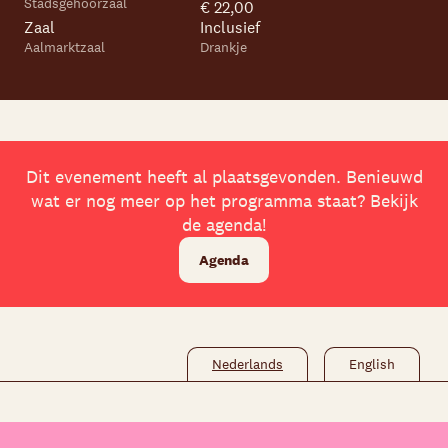
Stadsgehoorzaal
€ 22,00
Zaal
Inclusief
Aalmarktzaal
Drankje
Skip navigatie
Dit evenement heeft al plaatsgevonden. Benieuwd
wat er nog meer op het programma staat? Bekijk
de agenda!
Agenda
Nederlands
English