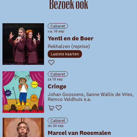
Bezoek ook
Cabaret
v.a. 16 sep
Yentl en de Boer
Rekhalzen (reprise)
Laatste kaarten
Favoriet
Cabaret
za 19 sep
Cringe
Johan Goossens, Sanne Wallis de Vries,
Remco Veldhuis e.a.
Winkelwagen
Favoriet
Cabaret
do 24 sep
Marcel van Roosmalen