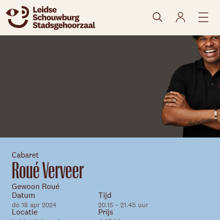
naar agenda
Cabaret
Roué Verveer
Gewoon Roué
Skip navigatie
Datum
Tijd
do 18 apr 2024
20.15 ~ 21.45 uur
Locatie
Prijs