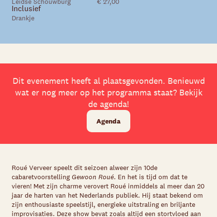
Leidse Schouwburg
€ 27,00
Inclusief
Drankje
Dit evenement heeft al plaatsgevonden. Benieuwd
wat er nog meer op het programma staat? Bekijk
de agenda!
Agenda
Roué Verveer speelt dit seizoen alweer zijn 10de
cabaretvoorstelling
Gewoon Roué
. En het is tijd om dat te
vieren! Met zijn charme verovert Roué inmiddels al meer dan 20
jaar de harten van het Nederlands publiek. Hij staat bekend om
zijn enthousiaste speelstijl, energieke uitstraling en briljante
improvisaties. Deze show bevat zoals altijd een stortvloed aan