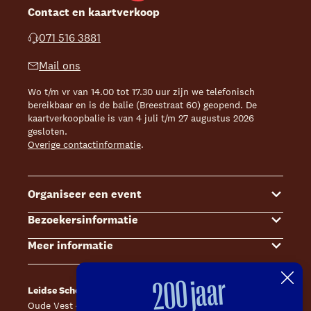
Contact en kaartverkoop
071 516 3881
Mail ons
Wo t/m vr van 14.00 tot 17.30 uur zijn we telefonisch
bereikbaar en is de balie (Breestraat 60) geopend. De
kaartverkoopbalie is van 4 juli t/m 27 augustus 2026
gesloten.
Overige contactinformatie
.
Organiseer een event
Bezoekersinformatie
Events
Meer informatie
Zalenoverzicht
Kaartverkoop
Contact Sales & Events
Bereikbaarheid
Over ons
200 jaar
Leidse Schouwburg
Café Caat
Offerte aanvragen
Toegankelijkheid
Steun ons
Oude Vest 43, 2312 XS Leiden
Catharinahof, 2311 CS Leiden