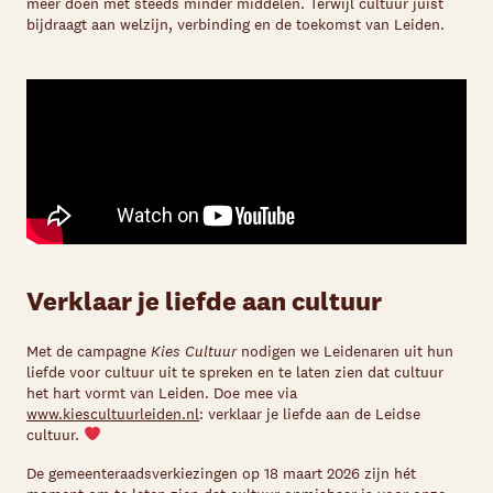
meer doen met steeds minder middelen. Terwijl cultuur juist
bijdraagt aan welzijn, verbinding en de toekomst van Leiden.
Verklaar je liefde aan cultuur
Met de campagne
Kies Cultuur
nodigen we Leidenaren uit hun
liefde voor cultuur uit te spreken en te laten zien dat cultuur
het hart vormt van Leiden. Doe mee via
www.kiescultuurleiden.nl
: verklaar je liefde aan de Leidse
cultuur.
De gemeenteraadsverkiezingen op 18 maart 2026 zijn hét