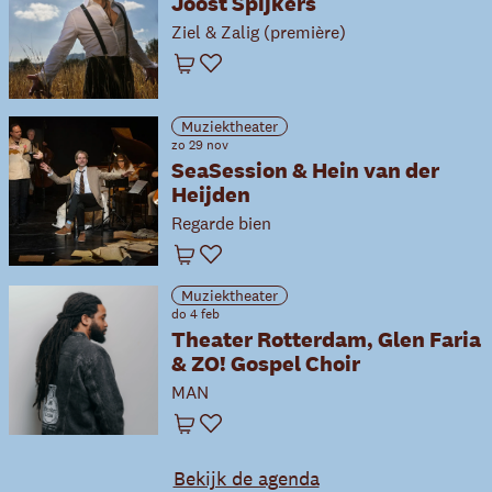
Joost Spijkers
Ziel & Zalig (première)
Winkelwagen
Favoriet
Muziektheater
zo 29 nov
SeaSession & Hein van der
Heijden
Regarde bien
Winkelwagen
Favoriet
Muziektheater
do 4 feb
Theater Rotterdam, Glen Faria
& ZO! Gospel Choir
MAN
Winkelwagen
Favoriet
Bekijk de agenda