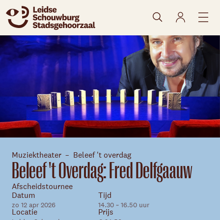
naar agenda
Muziektheater
Beleef 't overdag
Beleef 't Overdag: Fred Delfgaauw
Afscheidstournee
Datum
Tijd
zo 12 apr 2026
14.30 ~ 16.50 uur
Skip navigatie
Locatie
Prijs