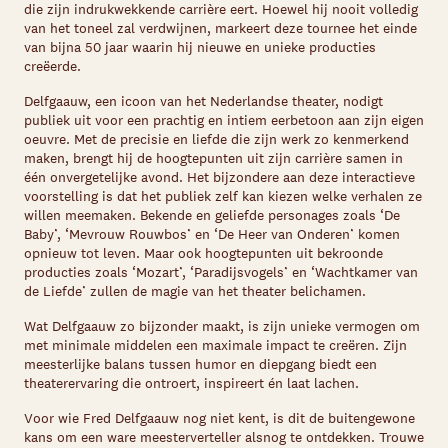
die zijn indrukwekkende carrière eert. Hoewel hij nooit volledig
van het toneel zal verdwijnen, markeert deze tournee het einde
van bijna 50 jaar waarin hij nieuwe en unieke producties
creëerde.
Delfgaauw, een icoon van het Nederlandse theater, nodigt
publiek uit voor een prachtig en intiem eerbetoon aan zijn eigen
oeuvre. Met de precisie en liefde die zijn werk zo kenmerkend
maken, brengt hij de hoogtepunten uit zijn carrière samen in
één onvergetelijke avond. Het bijzondere aan deze interactieve
voorstelling is dat het publiek zelf kan kiezen welke verhalen ze
willen meemaken. Bekende en geliefde personages zoals ‘De
Baby’, ‘Mevrouw Rouwbos’ en ‘De Heer van Onderen’ komen
opnieuw tot leven. Maar ook hoogtepunten uit bekroonde
producties zoals ‘Mozart’, ‘Paradijsvogels’ en ‘Wachtkamer van
de Liefde’ zullen de magie van het theater belichamen.
Wat Delfgaauw zo bijzonder maakt, is zijn unieke vermogen om
met minimale middelen een maximale impact te creëren. Zijn
meesterlijke balans tussen humor en diepgang biedt een
theaterervaring die ontroert, inspireert én laat lachen.
Voor wie Fred Delfgaauw nog niet kent, is dit de buitengewone
kans om een ware meesterverteller alsnog te ontdekken. Trouwe