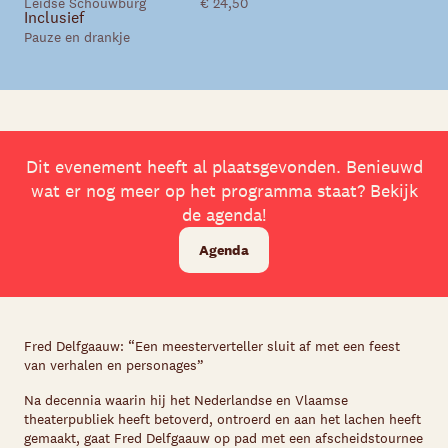
Leidse Schouwburg
€ 24,50
Inclusief
Pauze en drankje
Dit evenement heeft al plaatsgevonden. Benieuwd
wat er nog meer op het programma staat? Bekijk
de agenda!
Agenda
Fred Delfgaauw: “Een meesterverteller sluit af met een feest
van verhalen en personages”
Na decennia waarin hij het Nederlandse en Vlaamse
theaterpubliek heeft betoverd, ontroerd en aan het lachen heeft
gemaakt, gaat Fred Delfgaauw op pad met een afscheidstournee