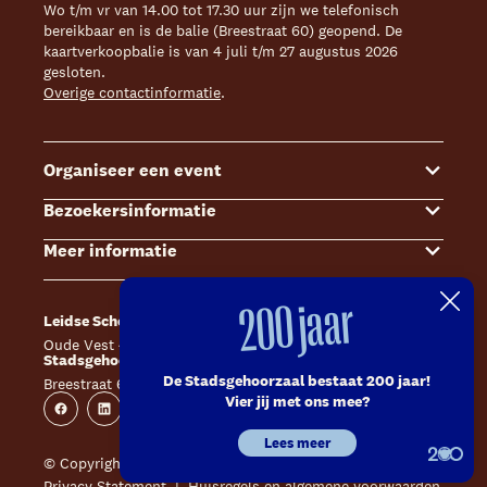
Wo t/m vr van 14.00 tot 17.30 uur zijn we telefonisch
bereikbaar en is de balie (Breestraat 60) geopend. De
kaartverkoopbalie is van 4 juli t/m 27 augustus 2026
gesloten.
Overige contactinformatie
.
Organiseer een event
Bezoekersinformatie
Events
Meer informatie
Zalenoverzicht
Kaartverkoop
Contact Sales & Events
Bereikbaarheid
Over ons
200 jaar
Leidse Schouwburg
Café Caat
Offerte aanvragen
Toegankelijkheid
Steun ons
Oude Vest 43, 2312 XS Leiden
Catharinahof, 2311 CS Leiden
Stadsgehoorzaal Leiden
Huisregels en algemene voorwaarden
Technische informatie
De Stadsgehoorzaal bestaat 200 jaar!
Breestraat 60, 2311 CS Leiden
Website
Instagram
Vier jij met ons mee?
Veelgestelde vragen
Vacatures
Facebook
Linkedin
Instagram
Youtube
Lees meer
Inschrijven nieuwsbrieven
Pers
© Copyright 2026 Leidse Schouwburg - Stadsgehoorzaal
Privacy Statement
Huisregels en algemene voorwaarden