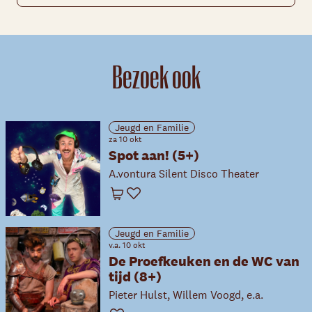
Bezoek ook
Jeugd en Familie
za 10 okt
Spot aan! (5+)
A.vontura Silent Disco Theater
Winkelwagen
Favoriet
Jeugd en Familie
v.a. 10 okt
De Proefkeuken en de WC van
tijd (8+)
Pieter Hulst, Willem Voogd, e.a.