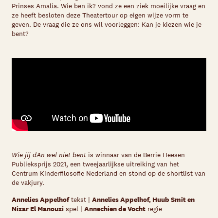
Prinses Amalia. Wie ben ik? vond ze een ziek moeilijke vraag en
ze heeft besloten deze Theatertour op eigen wijze vorm te
geven. De vraag die ze ons wil voorleggen: Kan je kiezen wie je
bent?
Wie jij dAn wel niet bent
is winnaar van de Berrie Heesen
Publieksprijs 2021, een tweejaarlijkse uitreiking van het
Centrum Kinderfilosofie Nederland en stond op de shortlist van
de vakjury.
Annelies Appelhof
tekst |
Annelies Appelhof, Huub Smit en
Nizar El Manouzi
spel |
Annechien de Vocht
regie