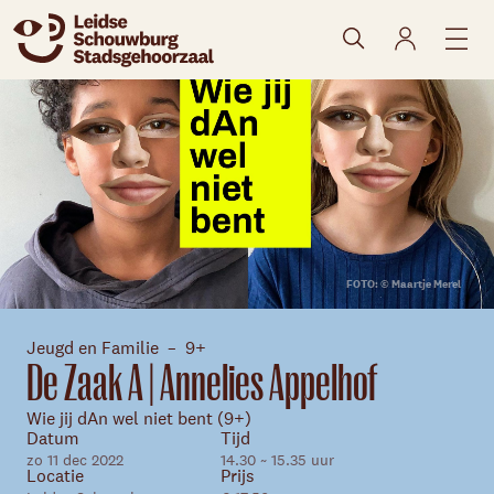
naar agenda
FOTO: © Maartje Merel
Jeugd en Familie
9+
De Zaak A | Annelies Appelhof
Wie jij dAn wel niet bent (9+)
Datum
Tijd
Skip navigatie
zo 11 dec 2022
14.30 ~ 15.35 uur
Locatie
Prijs