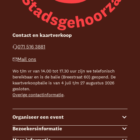
Contact en kaartverkoop
071 516 3881
Mail ons
Wo t/m vr van 14.00 tot 17.30 uur zijn we telefonisch
bereikbaar en is de balie (Breestraat 60) geopend. De
kaartverkoopbalie is van 4 juli t/m 27 augustus 2026
gesloten.
Overige contactinformatie
.
Organiseer een event
Bezoekersinformatie
Events