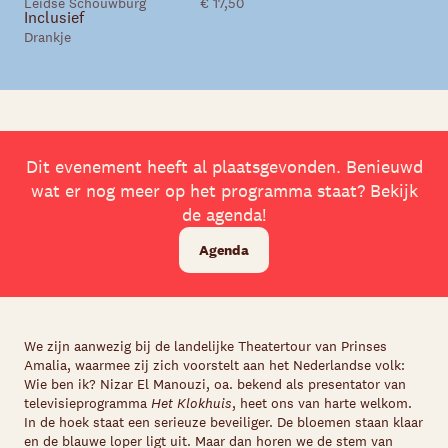
Leidse Schouwburg
€ 17,50
Inclusief
Drankje
Dit evenement heeft al plaatsgevonden. Benieuwd
wat er nog meer op het programma staat? Bekijk
de agenda!
Agenda
We zijn aanwezig bij de landelijke Theatertour van Prinses
Amalia, waarmee zij zich voorstelt aan het Nederlandse volk:
Wie ben ik? Nizar El Manouzi, oa. bekend als presentator van
televisieprogramma
Het Klokhuis
, heet ons van harte welkom.
In de hoek staat een serieuze beveiliger. De bloemen staan klaar
en de blauwe loper ligt uit. Maar dan horen we de stem van