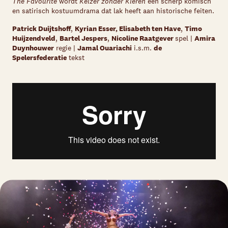
The Favourite
wordt
Keizer zonder Kleren
een scherp komisch
en satirisch kostuumdrama dat lak heeft aan historische feiten.
Patrick Duijtshoff
,
Kyrian Esser,
Elisabeth ten Have
,
Timo
Huijzendveld
,
Bartel Jespers
,
Nicoline Raatgever
spel |
Amira
Duynhouwer
regie |
Jamal Ouariachi
i.s.m.
de
Spelersfederatie
tekst