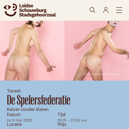
naar agenda
FOTO: © Barbara Raatgaver
Toneel
De Spelersfederatie
Keizer zonder kleren
Datum
Tijd
za 6 mei 2023
20.15 ~ 21.50 uur
Locatie
Prijs