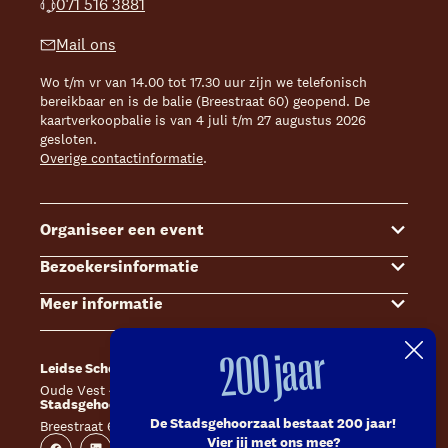
071 516 3881
Mail ons
Wo t/m vr van 14.00 tot 17.30 uur zijn we telefonisch
bereikbaar en is de balie (Breestraat 60) geopend. De
kaartverkoopbalie is van 4 juli t/m 27 augustus 2026
gesloten.
Overige contactinformatie
.
Organiseer een event
Bezoekersinformatie
Events
Meer informatie
Zalenoverzicht
Kaartverkoop
Contact Sales & Events
Bereikbaarheid
Over ons
200 jaar
Leidse Schouwburg
Café Caat
Offerte aanvragen
Toegankelijkheid
Steun ons
Oude Vest 43, 2312 XS Leiden
Catharinahof, 2311 CS Leiden
Stadsgehoorzaal Leiden
Huisregels en algemene voorwaarden
Technische informatie
De Stadsgehoorzaal bestaat 200 jaar!
Breestraat 60, 2311 CS Leiden
Website
Instagram
Vier jij met ons mee?