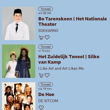
Toneel
wo 28 okt
Bo Tarenskeen | Het Nationale
Theater
SOEKARNO
Winkelwagen
Favoriet
Toneel
vr 13 nov
Het Zuidelijk Toneel | Silke
van Kamp
I Like Art and Art Likes Me
Winkelwagen
Favoriet
Toneel
v.a. 19 nov
De Hoe
DE SITCOM
Favoriet