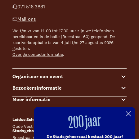
071 516 3881
Mail ons
Wo t/m vr van 14.00 tot 17.30 uur zijn we telefonisch
bereikbaar en is de balie (Breestraat 60) geopend. De
kaartverkoopbalie is van 4 juli t/m 27 augustus 2026
gesloten.
Overige contactinformatie
.
Organiseer een event
Bezoekersinformatie
Events
Meer informatie
Zalenoverzicht
Kaartverkoop
Contact Sales & Events
Bereikbaarheid
Over ons
200 jaar
Leidse Schouwburg
Café Caat
Offerte aanvragen
Toegankelijkheid
Steun ons
Oude Vest 43, 2312 XS Leiden
Catharinahof, 2311 CS Leiden
Stadsgehoorzaal Leiden
Huisregels en algemene voorwaarden
Technische informatie
De Stadsgehoorzaal bestaat 200 jaar!
Breestraat 60, 2311 CS Leiden