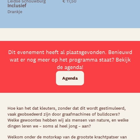
Leidse Schouwburg
€ 17,50
Inclusief
Skip navigatie
Drankje
Dit evenement heeft al plaatsgevonden. Benieuwd
wat er nog meer op het programma staat? Bekijk
de agenda!
Agenda
Hoe kan het dat kleuters, zonder dat dit wordt gestimuleerd,
vaak geobsedeerd zijn door graafmachines of bulldozers?
Welke gewoontes hebben wij als mensen van nature, en welke
dingen leren we – soms al heel jong – aan?
Welkom onder de motorkap van de grootste krachtpatser van