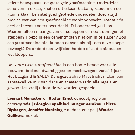
iedere bouwplaats: de grote gele graafmachine. Onderdelen
schuiven in elkaar, knallen uit elkaar. Klabam, kaboem en de
klus is klaar. Een stel goed geoliede onderdelen doet altijd
precies wat van een graafmachine wordt verwacht. Totdat één
deel er ineens anders over denkt. Dit onderdeel gaat los…
Waarom alleen maar graven en scheppen en nooit springen of
steppen? Hoezo is een cementmolen niet om in te slapen? Zou
een graafmachine niet kunnen dansen als hij toch al zo soepel
beweegt? De onderdelen twijfelen hardop of al die afspraken
wel kloppen…
De Grote Gele Graafmachine
is een bonte bende voor alle
bouwers, brekers, dwarsliggers en meebewegers vanaf 4 jaar.
Het Laagland & SALLY Dansgezelschap Maastricht maken een
aanstekelijke mix van dans en theater waarin alle regels en
gewoontes vrolijk door de wc worden gespoeld.
Lennart Monaster
en
Stefan Ernst
concept, regie en
choreografie |
Giorgio Lepelblad
,
Rutger Remkes
,
Thirza
Riphagen, Jennifer Muntslag
e.a. dans en spel |
Wouter
Gulikers
muziek