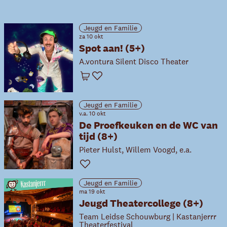
Jeugd en Familie
za 10 okt
Spot aan! (5+)
A.vontura Silent Disco Theater
Winkelwagen
Favoriet
Jeugd en Familie
v.a. 10 okt
De Proefkeuken en de WC van
tijd (8+)
Pieter Hulst, Willem Voogd, e.a.
Favoriet
Jeugd en Familie
ma 19 okt
Jeugd Theatercollege (8+)
Team Leidse Schouwburg | Kastanjerrr
Theaterfestival