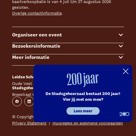
kaartverkoopbalie is van 4 juli t/m 27 augustus 2026
gesloten.
Overige contactinformatie
.
Organiseer een event
Bezoekersinformatie
Events
Meer informatie
Zalenoverzicht
Kaartverkoop
Contact Sales & Events
Bereikbaarheid
Over ons
200 jaar
Leidse Schouwburg
Café Caat
Offerte aanvragen
Toegankelijkheid
Steun ons
Oude Vest 43, 2312 XS Leiden
Catharinahof, 2311 CS Leiden
Stadsgehoorzaal Leiden
Huisregels en algemene voorwaarden
Technische informatie
De Stadsgehoorzaal bestaat 200 jaar!
Breestraat 60, 2311 CS Leiden
Website
Instagram
Vier jij met ons mee?
Veelgestelde vragen
Vacatures
Facebook
Linkedin
Instagram
Youtube
Lees meer
Inschrijven nieuwsbrieven
Pers
© Copyright 2026 Leidse Schouwburg - Stadsgehoorzaal
Privacy Statement
Huisregels en algemene voorwaarden
Contact