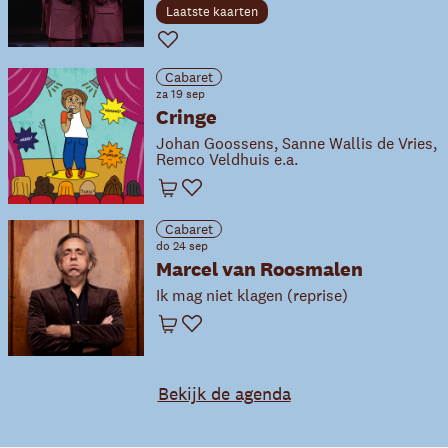
Laatste kaarten
Favoriet
Cabaret
za 19 sep
Cringe
Johan Goossens, Sanne Wallis de Vries,
Remco Veldhuis e.a.
Winkelwagen
Favoriet
Cabaret
do 24 sep
Marcel van Roosmalen
Ik mag niet klagen (reprise)
Winkelwagen
Favoriet
Bekijk de agenda