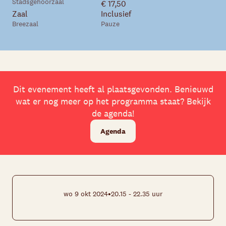
Stadsgehoorzaal
€ 17,50
Zaal
Inclusief
Breezaal
Pauze
Dit evenement heeft al plaatsgevonden. Benieuwd
wat er nog meer op het programma staat? Bekijk
de agenda!
Agenda
•
wo 9 okt 2024
20.15 - 22.35 uur