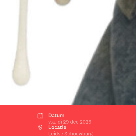
Datum
v.a. di 29 dec 2026
Locatie
Leidse Schouwburg