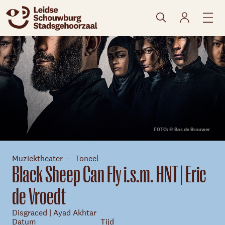
naar agenda
FOTO: © Bas de Brouwer
Muziektheater
Toneel
Black Sheep Can Fly i.s.m. HNT | Eric
de Vroedt
Disgraced | Ayad Akhtar
Datum
Tijd