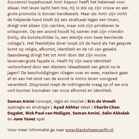
Succesvol topadvocaat Amir Kapoor heeft het helemaal voor
elkaar. Het leven lacht hem toe, hij is dol op zijn vrouw en een
grote promotie is binnen handbereik. Maar als Amir zijn nicht
de helpende hand biedt bij een strafzaak tegen een imam,
dreigt niet alleen zijn carrière, maar ook zijn privéleven te
ontsporen. Op een avond houdt hij samen met zijn vriendin
Emily, die kunstschilder is, een etentje voor twee bevriende
collega’s. Het feestelijke diner loopt uit de hand als het gesprek
komt op religie, afkomst, identiteit en de rol van geweld.
Gaandeweg dringt het tot Amir door dat zijn mooie
leven een grote façade is. Heeft hij zijn ware identiteit
verloochend door een Westers ideaalbeeld van geluk na te
jagen? De beschuldigingen vliegen over en weer, maskers gaan
af en aan het eind van de avond is Amirs leven voorgoed
veranderd.
Disgraced
roept de indringende vraag op of we ons
ooit kunnen losmaken van onze afkomst en identiteit.
Saman Amini
concept, regie en muziek |
Eric de Vroedt
spelregie en eindregie |
Ayad Akhtar
tekst |
Charlie Chan
Dagelet
,
Rick Paul van Mulligen
,
Saman Amini
,
Selin Akkulak
en
June Yanez
spel
Voor meer informatie ga naar
www.blacksheepcanfly.nl