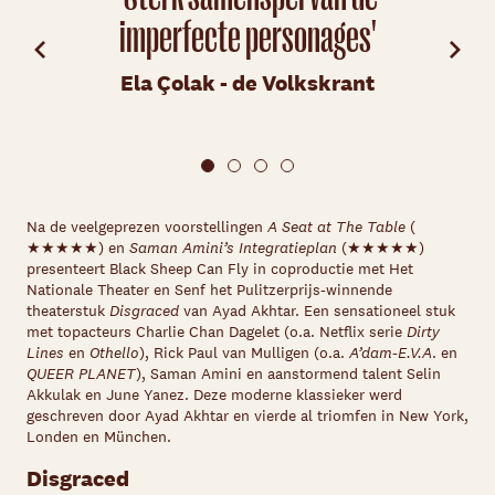
aan
imperfecte personages'
Iri
Ela Çolak - de Volkskrant
Na de veelgeprezen voorstellingen
A Seat at The Table
(
★★★★★
) en
Saman Amini’s Integratieplan
(
★★★★★
)
presenteert Black Sheep Can Fly in coproductie met Het
Nationale Theater en Senf het Pulitzerprijs-winnende
theaterstuk
Disgraced
van Ayad Akhtar.
Een sensationeel stuk
met topacteurs Charlie
Chan Dagelet (
o.a.
Netflix serie
Dirty
Lines
en
Othello
), Rick Paul van Mulligen (
o.a.
A’dam-E.V.A
. en
QUEER PLANET
), Saman Amini en aanstormend talent Selin
Akkulak en June Yanez.
Deze moderne klassieker werd
geschreven door Ayad Akhtar en vierde al triomfen in New York,
Londen en München.
Disgraced