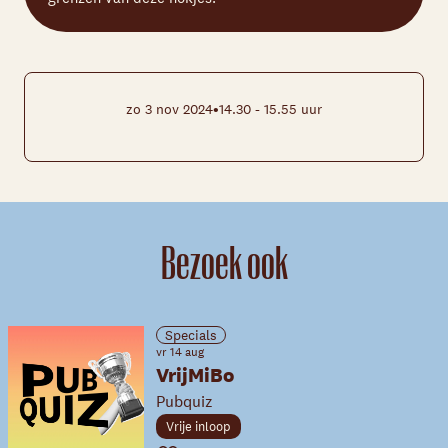
•
zo 3 nov 2024
14.30 - 15.55 uur
Bezoek ook
Specials
vr 14 aug
VrijMiBo
Pubquiz
Vrije inloop