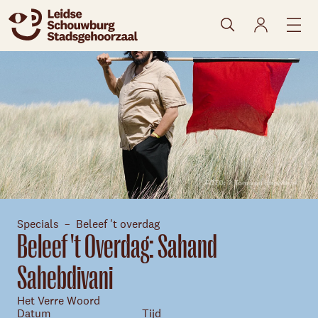
naar agenda
FOTO: © Tom van Huisstede
Specials
Beleef 't overdag
Beleef 't Overdag: Sahand
Sahebdivani
Het Verre Woord
Datum
Tijd