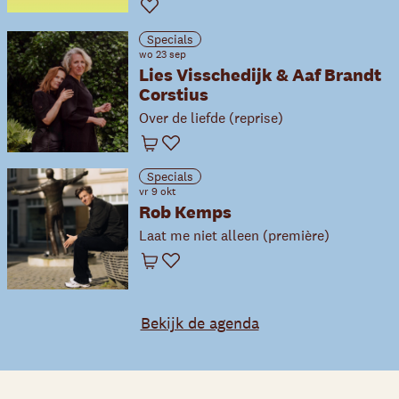
Favoriet
Specials
wo 23 sep
Lies Visschedijk & Aaf Brandt
Corstius
Over de liefde (reprise)
Winkelwagen
Favoriet
Specials
vr 9 okt
Rob Kemps
Laat me niet alleen (première)
Winkelwagen
Favoriet
Bekijk de agenda