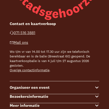
Contact en kaartverkoop
071 516 3881
Mail ons
Wo t/m vr van 14.00 tot 17.30 uur zijn we telefonisch
bereikbaar en is de balie (Breestraat 60) geopend. De
kaartverkoopbalie is van 4 juli t/m 27 augustus 2026
gesloten.
Overige contactinformatie
.
Organiseer een event
Bezoekersinformatie
Events
Meer informatie
Zalenoverzicht
Kaartverkoop