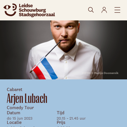
naar agenda
FOTO: © Merlijn Doomernik
Cabaret
Arjen Lubach
Comedy Tour
Datum
Tijd
do 15 jun 2023
20.15 ~ 21.45 uur
Locatie
Prijs
Skip navigatie