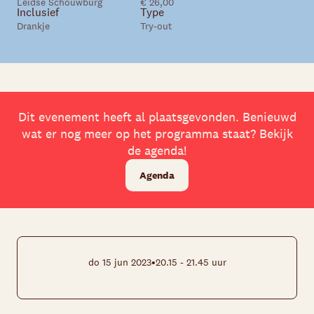
Leidse Schouwburg
€ 26,00
Inclusief
Type
Drankje
Try-out
Dit evenement heeft al plaatsgevonden. Benieuwd
wat er nog meer op het programma staat? Bekijk
de agenda!
Agenda
•
do 15 jun 2023
20.15 - 21.45 uur