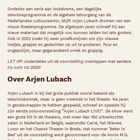
Ondanks een serie aan lockdowns, een dagelijks
televisieprogramma en de algehele teloorgang van de
Nederlandse cultuursector, blijft Arjen Lubach dromen van een
nieuw theaterprogramma. De afgelopen jaren schreef hij aan
nieuw materiaal dat mogelijk zou kunnen leiden tot iets groters.
Ook in 2023 zoekt hij weer proefkonijnen om zijn nieuwe
liedjes, grapjes en gedachten op uit te proberen. Ruw en
ongepolijst, maar gegarandeerd uniek en grappig.
LET OP:
onderdelen uit de voorstelling overlappen met eerdere
try outs na 2020!
Over Arjen Lubach
Arjen Lubach is bij het grote publiek vooral bekend als
televisiekomiek, maar is geen vreemde in het theater. Na jaren
in gezelschappen te hebben gespeeld, schreef en speelde hij
zijn eerste solovoorstelling “Arjen Lubach LIVE!”. De show werd
een grote hit in de theaters, met meer dan 160 uitverkochte
zalen in Nederland en België, waaronder Carré, het Nieuwe
Luxor en het Chassé Theater in Breda. Het nummer ‘Beter in
Bed’ uit de voorstelling werd genomineerd voor de Annie M.G.