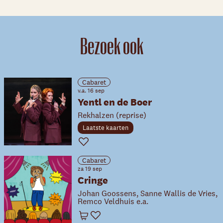
Bezoek ook
Cabaret
v.a. 16 sep
Yentl en de Boer
Rekhalzen (reprise)
Laatste kaarten
Favoriet
Cabaret
za 19 sep
Cringe
Johan Goossens, Sanne Wallis de Vries,
Remco Veldhuis e.a.
Winkelwagen
Favoriet