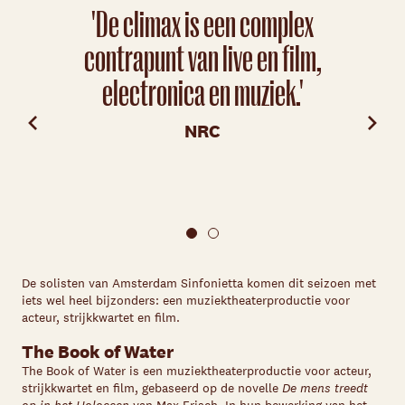
'De climax is een complex
'Typi
contrapunt van live en film,
m
electronica en muziek.'
int
rec
NRC
cine
De solisten van Amsterdam Sinfonietta komen dit seizoen met
iets wel heel bijzonders: een muziektheaterproductie voor
acteur, strijkkwartet en film.
The Book of Water
The Book of Water is een muziektheaterproductie voor acteur,
strijkkwartet en film, gebaseerd op de novelle
De mens treedt