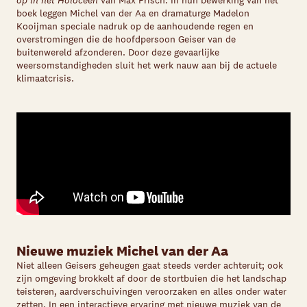
op in het Holoceen
van Max Frisch. In hun bewerking van het
boek leggen Michel van der Aa en dramaturge Madelon
Kooijman speciale nadruk op de aanhoudende regen en
overstromingen die de hoofdpersoon Geiser van de
buitenwereld afzonderen. Door deze gevaarlijke
weersomstandigheden sluit het werk nauw aan bij de actuele
klimaatcrisis.
Nieuwe muziek Michel van der Aa
Niet alleen Geisers geheugen gaat steeds verder achteruit; ook
zijn omgeving brokkelt af door de stortbuien die het landschap
teisteren, aardverschuivingen veroorzaken en alles onder water
zetten. In een interactieve ervaring met nieuwe muziek van de