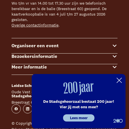
Wo t/m vr van 14.00 tot 17.30 uur zijn we telefonisch
bereikbaar en is de balie (Breestraat 60) geopend. De
kaartverkoopbalie is van 4 juli t/m 27 augustus 2026
gesloten.
Overige contactinformatie
.
Organiseer een event
Bezoekersinformatie
Events
Meer informatie
Zalenoverzicht
Kaartverkoop
Contact Sales & Events
Bereikbaarheid
Over ons
200 jaar
Leidse Schouwburg
Café Caat
Offerte aanvragen
Toegankelijkheid
Steun ons
Oude Vest 43, 2312 XS Leiden
Catharinahof, 2311 CS Leiden
Stadsgehoorzaal Leiden
Huisregels en algemene voorwaarden
Technische informatie
De Stadsgehoorzaal bestaat 200 jaar!
Breestraat 60, 2311 CS Leiden
Website
Instagram
Vier jij met ons mee?
Veelgestelde vragen
Vacatures
Facebook
Linkedin
Instagram
Youtube
Lees meer
Inschrijven nieuwsbrieven
Pers
© Copyright 2026 Leidse Schouwburg - Stadsgehoorzaal