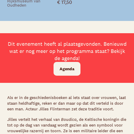
Rijksmuseum van
€ 17,50
Oudheden
Dit evenement heeft al plaatsgevonden. Benieuwd
wat er nog meer op het programma staat? Bekijk
de agenda!
Agenda
Als er in de geschiedenisboeken al iets staat over vrouwen, laat
staan heldhaftige, reken er dan maar op dat dit verteld is door
een man. Acteur Jilles Flinterman zet deze traditie voort.
Jilles vertelt het verhaal van
Boudica
, de Keltische koningin die
tot op de dag van vandaag wordt gezien als een symbool voor
vrouwelijke razernij en toorn. Ze is een militaire leider die een