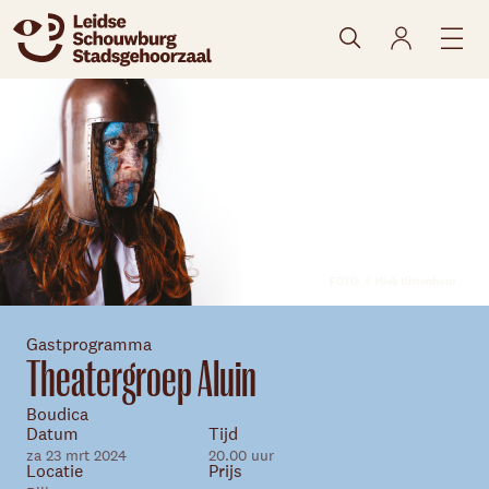
naar agenda
FOTO: © Miek Uittenhout
Gastprogramma
Theatergroep Aluin
Boudica
Skip navigatie
Datum
Tijd
za 23 mrt 2024
20.00 uur
Locatie
Prijs