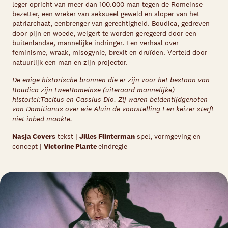
leger opricht van meer dan 100.000 man tegen de Romeinse
bezetter, een wreker van seksueel geweld en sloper van het
patriarchaat, eenbrenger van gerechtigheid. Boudica, gedreven
door pijn en woede, weigert te worden geregeerd door een
buitenlandse, mannelijke indringer. Een verhaal over
feminisme, wraak, misogynie, brexit en druïden. Verteld door-
natuurlijk-een man en zijn projector.
De enige historische bronnen die er zijn voor het bestaan van
Boudica zijn tweeRomeinse (uiteraard mannelijke)
historici:Tacitus en Cassius Dio. Zij waren beidentijdgenoten
van Domitianus over wie Aluin de voorstelling Een keizer sterft
niet inbed maakte.
Nasja Covers
tekst |
Jilles Flinterman
spel, vormgeving en
concept |
Victorine Plante
eindregie