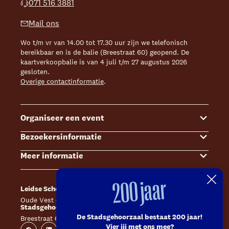
071 516 3881
Mail ons
Wo t/m vr van 14.00 tot 17.30 uur zijn we telefonisch
bereikbaar en is de balie (Breestraat 60) geopend. De
kaartverkoopbalie is van 4 juli t/m 27 augustus 2026
gesloten.
Overige contactinformatie
.
Organiseer een event
Bezoekersinformatie
Events
Meer informatie
Zalenoverzicht
Kaartverkoop
Contact Sales & Events
Bereikbaarheid
Over ons
200 jaar
Leidse Schouwburg
Café Caat
Offerte aanvragen
Toegankelijkheid
Steun ons
Oude Vest 43, 2312 XS Leiden
Catharinahof, 2311 CS Leiden
Stadsgehoorzaal Leiden
Huisregels en algemene voorwaarden
Technische informatie
De Stadsgehoorzaal bestaat 200 jaar!
Breestraat 60, 2311 CS Leiden
Website
Instagram
Vier jij met ons mee?