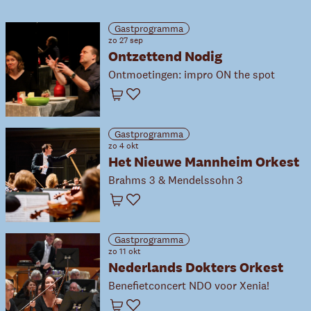
Gastprogramma
zo 27 sep
Ontzettend Nodig
Ontmoetingen: impro ON the spot
Winkelwagen
Favoriet
Gastprogramma
zo 4 okt
Het Nieuwe Mannheim Orkest
Brahms 3 & Mendelssohn 3
Winkelwagen
Favoriet
Gastprogramma
zo 11 okt
Nederlands Dokters Orkest
Benefietconcert NDO voor Xenia!
Winkelwagen
Favoriet