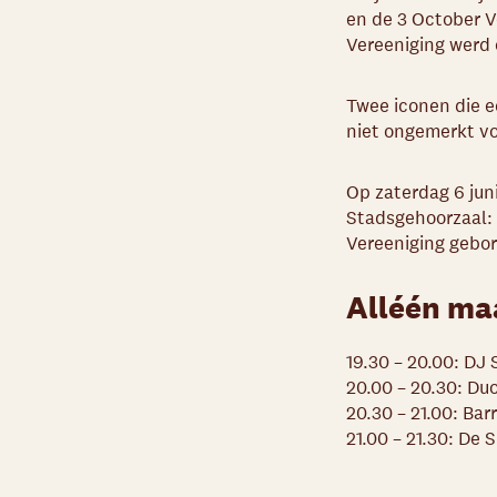
en de 3 October Ve
Vereeniging werd 
Twee iconen die ee
niet ongemerkt v
Op zaterdag 6 jun
Stadsgehoorzaal: 
Vereeniging gebore
Alléén maa
19.30 – 20.00:
DJ 
20.00 – 20.30:
Duo
20.30 – 21.00:
Bar
21.00 – 21.30:
De S
21.30 – 22.00:
Mar
22.00 – 22.30:
Nac