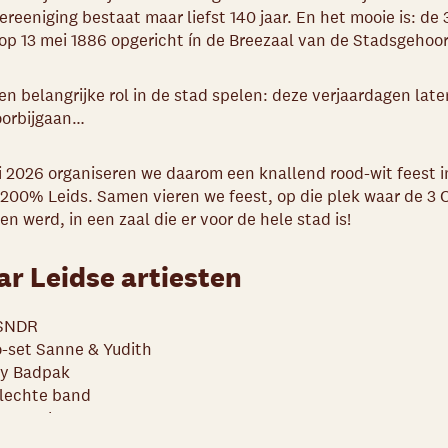
reeniging bestaat maar liefst 140 jaar. En het mooie is: de
op 13 mei 1886 opgericht ín de Breezaal van de Stadsgehoor
n belangrijke rol in de stad spelen: deze verjaardagen late
oorbijgaan…
i 2026 organiseren we daarom een knallend rood-wit feest i
200% Leids. Samen vieren we feest, op die plek waar de 3 
n werd, in een zaal die er voor de hele stad is!
r Leidse artiesten
SNDR
-set Sanne & Yudith
ry Badpak
lechte band
t Hoogkamer
htelijke Escapades