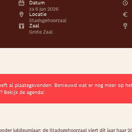
Datum
za 6 jun 2026
Locatie
Stadsgehoorzaal
Zaal
Grote Zaal
eft al plaatsgevonden. Benieuwd wat er nog meer op he
 Bekijk de agenda!
jzonder jubileumjaar: de Stadsgehoorzaal viert dit jaar haar 