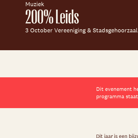
Muziek
200% Leids
3 October Vereeniging & Stadsgehoorzaal
Dit evenement he
programma staat?
Dit jaar is een bi