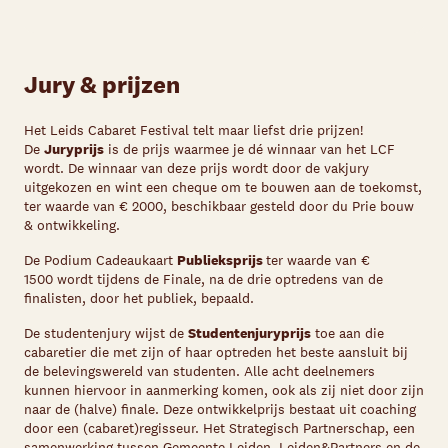
Jury & prijzen
Het Leids Cabaret Festival telt maar liefst drie prijzen!
De
J
uryprijs
is de prijs waarmee je dé winnaar van het LCF
wordt. De winnaar van deze prijs wordt door de vakjury
uitgekozen en wint een cheque om te bouwen aan de toekomst,
ter waarde van € 2000, beschikbaar gesteld door du
Prie
bouw
& ontwikkeling.
De Podium Cadeaukaart
P
ublieksprijs
ter waarde van €
1500
wordt tijdens de
F
inale, na de drie optredens van de
finalisten, door het publiek, bepaald.
De studentenjury
wijst de
S
tudentenjuryprijs
toe aan die
cabaretier die met zijn of haar optreden het beste aansluit bij
de belevingswereld van studenten.
Alle acht deelnemers
kunnen hiervoor in aanmerking komen, ook als zij niet door zijn
naar de (halve) finale.
Deze ontwikkelprijs bestaat uit coaching
door een
(
cabaret
)
regisseur. Het Strategisch Partnerschap, een
samenwerking tussen Gemeente Leiden, Leiden&Partners en de