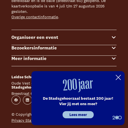
bereikbaar en is de balie (Breestraat 60) geopend. De
kaartverkoopbalie is van 4 juli t/m 27 augustus 2026
gesloten.
Overige contactinformatie
.
Organiseer een event
Bezoekersinformatie
Events
Meer informatie
Zalenoverzicht
Kaartverkoop
Contact Sales & Events
Bereikbaarheid
Over ons
Leidse Schouwburg
Café Caat
200 jaar
Offerte aanvragen
Toegankelijkheid
Steun ons
Oude Vest 43, 2312 XS Leiden
Catharinahof, 2311 CS Leiden
Stadsgehoorzaal Leiden
Huisregels en algemene voorwaarden
Technische informatie
Breestraat 60, 2311 CS Leiden
Website
Instagram
De Stadsgehoorzaal bestaat 200 jaar!
Veelgestelde vragen
Vacatures
Facebook
Linkedin
Instagram
Youtube
Vier jij met ons mee?
Inschrijven nieuwsbrieven
Pers
© Copyright 2026 Leidse Schouwburg - Stadsgehoorzaal
Lees meer
Privacy Statement
Huisregels en algemene voorwaarden
Contact