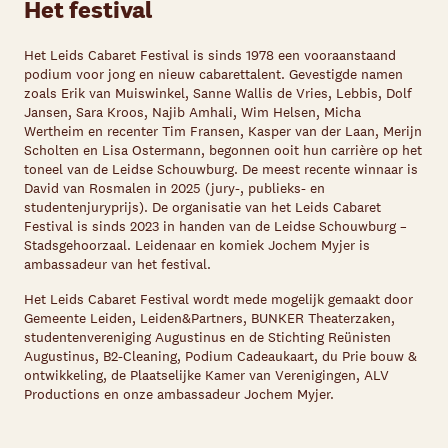
Het festival
Het Leids Cabaret Festival is sinds 1978 een vooraanstaand
podium voor jong en nieuw cabarettalent. Gevestigde namen
zoals Erik van Muiswinkel, Sanne Wallis de Vries, Lebbis, Dolf
Jansen, Sara Kroos, Najib Amhali, Wim Helsen, Micha
Wertheim en recenter Tim Fransen, Kasper van der Laan, Merijn
Scholten en Lisa Ostermann, begonnen ooit hun carrière op het
toneel van de Leidse Schouwburg. De meest recente winnaar is
David van Rosmalen in 2025 (jury-, publieks- en
studentenjuryprijs). De organisatie van het Leids Cabaret
Festival is sinds 2023 in handen van de Leidse Schouwburg –
Stadsgehoorzaal. Leidenaar en komiek Jochem Myjer is
ambassadeur van het festival.
Het Leids Cabaret Festival wordt mede mogelijk gemaakt door
Gemeente Leiden, Leiden&Partners, BUNKER Theaterzaken,
studentenvereniging Augustinus en de Stichting Reünisten
Augustinus, B2-Cleaning, Podium Cadeaukaart, du Prie bouw &
ontwikkeling, de Plaatselijke Kamer van Verenigingen, ALV
Productions en onze ambassadeur Jochem Myjer.