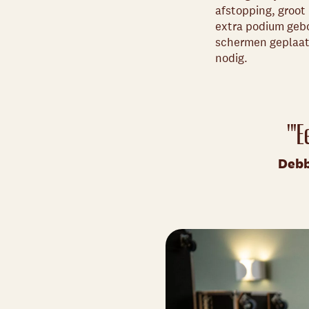
afstopping, groot
extra podium gebo
schermen geplaats
nodig.
'"E
Debb