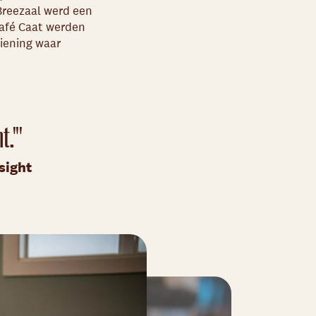
Breezaal werd een
Café Caat werden
ziening waar
t."'
sight