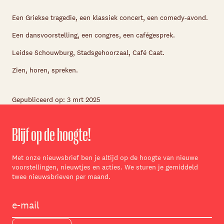
Een Griekse tragedie, een klassiek concert, een comedy-avond.
Een dansvoorstelling, een congres, een cafégesprek.
Leidse Schouwburg, Stadsgehoorzaal, Café Caat.
Zien, horen, spreken.
Gepubliceerd op: 3 mrt 2025
Blijf op de hoogte!
Met onze nieuwsbrief ben je altijd op de hoogte van nieuwe
voorstellingen, nieuwtjes en acties. We sturen je gemiddeld
twee nieuwsbrieven per maand.