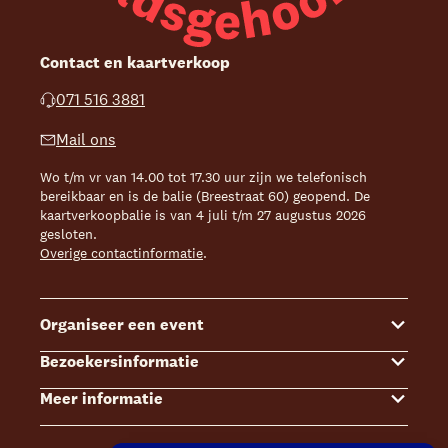
Contact en kaartverkoop
071 516 3881
Mail ons
Wo t/m vr van 14.00 tot 17.30 uur zijn we telefonisch
bereikbaar en is de balie (Breestraat 60) geopend. De
kaartverkoopbalie is van 4 juli t/m 27 augustus 2026
gesloten.
Overige contactinformatie
.
Organiseer een event
Bezoekersinformatie
Events
Meer informatie
Zalenoverzicht
Kaartverkoop
Contact Sales & Events
Bereikbaarheid
Over ons