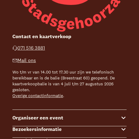
Contact en kaartverkoop
071 516 3881
Mail ons
Wo t/m vr van 14.00 tot 17.30 uur zijn we telefonisch
bereikbaar en is de balie (Breestraat 60) geopend. De
kaartverkoopbalie is van 4 juli t/m 27 augustus 2026
gesloten.
Overige contactinformatie
.
Organiseer een event
Bezoekersinformatie
Events