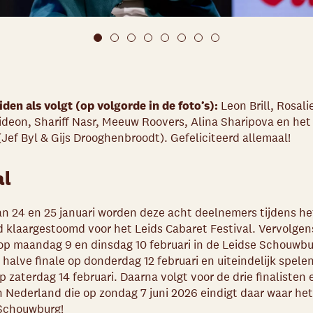
den als volgt (op volgorde in de foto’s):
Leon Brill, Rosali
ideon, Shariff Nasr, Meeuw Roovers, Alina Sharipova en het
(Jef Byl & Gijs Drooghenbroodt). Gefeliciteerd allemaal!
al
n 24 en 25 januari worden deze acht deelnemers tijdens he
laargestoomd voor het Leids Cabaret Festival. Vervolgens
p maandag 9 en dinsdag 10 februari in de Leidse Schouwbur
halve finale op donderdag 12 februari en uiteindelijk spele
op zaterdag 14 februari. Daarna volgt voor de drie finalisten
in Nederland die op zondag 7 juni 2026 eindigt daar waar he
 Schouwburg!