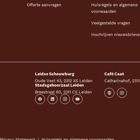
Offerte aanvragen
Huisregels en algemene
voorwaarden
Veelgestelde vragen
Inschrijven nieuwsbriev
Leidse Schouwburg
Café Caat
Oude Vest 43, 2312 XS Leiden
Catharinahof, 231
Stadsgehoorzaal Leiden
Breestraat 60, 2311 CS Leiden
Website
Instagra
Facebook
Linkedin
Instagram
Youtube
Privacy Statement
Huisregels en algemene voorwaarden