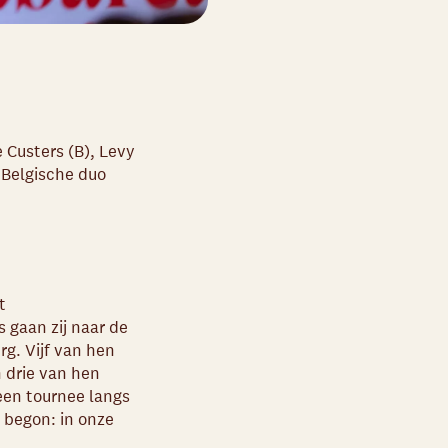
e Custers (B), Levy
 Belgische duo
t
 gaan zij naar de
g. Vijf van hen
n drie van hen
 een tournee langs
t begon: in onze