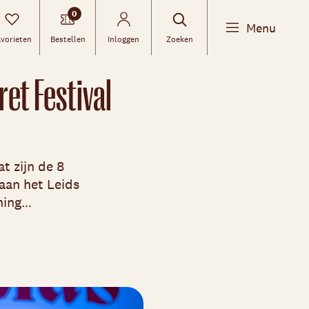
0
Menu
vorieten
Bestellen
Inloggen
Zoeken
ret Festival
t zijn de 8
aan het Leids
nning…