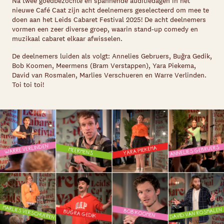
Na twee goedbezochte en spannende auditiedagen in het
nieuwe Café Caat zijn acht deelnemers geselecteerd om mee te
doen aan het Leids Cabaret Festival 2025! De acht deelnemers
vormen een zeer diverse groep, waarin stand-up comedy en
muzikaal cabaret elkaar afwisselen.
De deelnemers luiden als volgt: Annelies Gebruers, Buğra Gedik,
Bob Koomen, Meermens (Bram Verstappen), Yara Piekema,
David van Rosmalen, Marlies Verschueren en Warre Verlinden.
Toi toi toi!