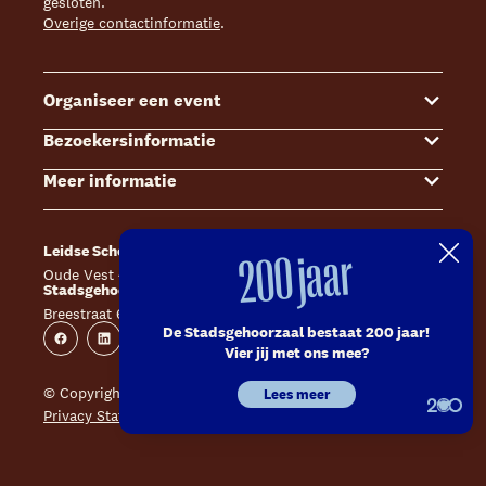
gesloten.
Overige contactinformatie
.
Organiseer een event
Bezoekersinformatie
Events
Meer informatie
Zalenoverzicht
Kaartverkoop
Contact Sales & Events
Bereikbaarheid
Over ons
Leidse Schouwburg
Café Caat
200 jaar
Offerte aanvragen
Toegankelijkheid
Steun ons
Oude Vest 43, 2312 XS Leiden
Catharinahof, 2311 CS Leiden
Stadsgehoorzaal Leiden
Huisregels en algemene voorwaarden
Technische informatie
Breestraat 60, 2311 CS Leiden
Website
Instagram
De Stadsgehoorzaal bestaat 200 jaar!
Veelgestelde vragen
Vacatures
Facebook
Linkedin
Instagram
Youtube
Vier jij met ons mee?
Inschrijven nieuwsbrieven
Pers
© Copyright 2026 Leidse Schouwburg - Stadsgehoorzaal
Lees meer
Privacy Statement
Huisregels en algemene voorwaarden
Contact