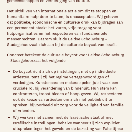
gemeenschappen en vernietiging van cultuur.
Het uitblijven van internationale actie om dit te stoppen en
humanitaire hulp door te laten, is onacceptabel. Wij geloven
dat politieke, economische én culturele druk kan bijdragen aan
een permanent staakt-het-vuren, vrije toegang voor
hulporganisaties en het respecteren van fundamentele
mensenrechten. Daarom sluit de Leidse Schouwburg –
Stadsgehoorzaal zich aan bij de culturele boycot van Israël.
Concreet betekent de culturele boycot voor Leidse Schouwburg
– Stadsgehoorzaal het volgende:
De boycot richt zich op instellingen, niet op individuele
artiesten, tenzij zij het regime vertegenwoordigen of
verdedigen. Kunstenaars en makers spelen juist vaak een
cruciale rol bij verandering van binnenuit. Hun stem kan
confronteren, troost bieden of hoop geven. Wij respecteren
ook de keuze van artiesten om zich niet publiek uit te
spreken, bijvoorbeeld uit zorg voor de veiligheid van familie
of vrienden.
Wij werken niet samen met de Israëlische staat of met
Israëlische instellingen, behalve wanneer zij zich expliciet
uitspreken tegen het geweld en de bezetting van Palestijnse