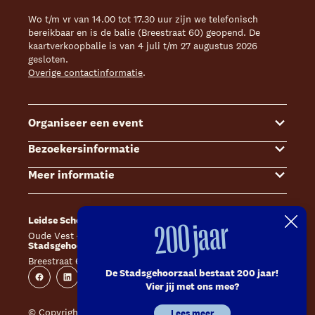
Wo t/m vr van 14.00 tot 17.30 uur zijn we telefonisch
bereikbaar en is de balie (Breestraat 60) geopend. De
kaartverkoopbalie is van 4 juli t/m 27 augustus 2026
gesloten.
Overige contactinformatie
.
Organiseer een event
Bezoekersinformatie
Events
Meer informatie
Zalenoverzicht
Kaartverkoop
Contact Sales & Events
Bereikbaarheid
Over ons
Leidse Schouwburg
Café Caat
200 jaar
Offerte aanvragen
Toegankelijkheid
Steun ons
Oude Vest 43, 2312 XS Leiden
Catharinahof, 2311 CS Leiden
Stadsgehoorzaal Leiden
Huisregels en algemene voorwaarden
Technische informatie
Breestraat 60, 2311 CS Leiden
Website
Instagram
De Stadsgehoorzaal bestaat 200 jaar!
Veelgestelde vragen
Vacatures
Facebook
Linkedin
Instagram
Youtube
Vier jij met ons mee?
Inschrijven nieuwsbrieven
Pers
© Copyright 2026 Leidse Schouwburg - Stadsgehoorzaal
Lees meer