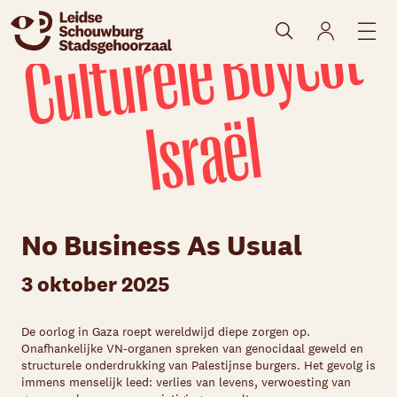
C
ul
t
u
r
el
e
B
o
y
c
o
t
I
s
r
a
ël
No Business As Usual
3 oktober 2025
Skip navigatie
De oorlog in Gaza roept wereldwijd diepe zorgen op.
Onafhankelijke VN-organen spreken van genocidaal geweld en
structurele onderdrukking van Palestijnse burgers. Het gevolg is
immens menselijk leed: verlies van levens, verwoesting van