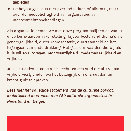
gebieden.
De boycot gaat dus niet over individuen of afkomst, maar
over de medeplichtigheid van organisaties aan
mensenrechtenschendingen.
Als organisatie nemen we met onze programmalijnen en vanuit
onze kernwaarden vaker stelling, bijvoorbeeld rond thema’s als
gendergelijkheid, queer-representatie, duurzaamheid en het
tegengaan van onderdrukking. Het gaat om waarden die wij als
huis willen uitdragen: rechtvaardigheid, medemenselijkheid en
vrijheid.
Juist in Leiden, stad van het recht, en een stad die al 451 jaar
vrijheid viert, vinden we het belangrijk om ons solidair en
krachtig uit te spreken.
Lees hier
het volledige statement van de culturele boycot,
ondertekend door meer dan 250 culturele organisaties in
Nederland en België.