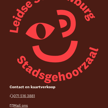
Contact en kaartverkoop
071 516 3881
Mail ons