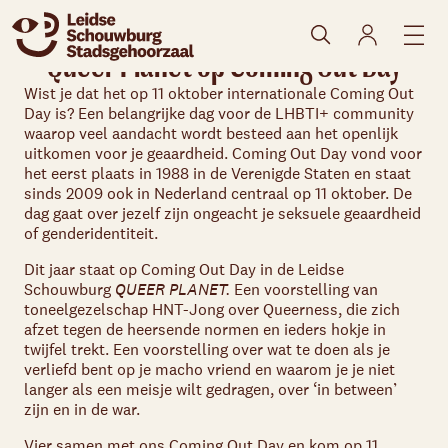
Queer Planet op Coming Out Day
Wist je dat het op 11 oktober internationale Coming Out
Day is? Een belangrijke dag voor de LHBTI+ community
waarop veel aandacht wordt besteed aan het openlijk
uitkomen voor je geaardheid. Coming Out Day vond voor
het eerst plaats in 1988 in de Verenigde Staten en staat
sinds 2009 ook in Nederland centraal op 11 oktober. De
dag gaat over jezelf zijn ongeacht je seksuele geaardheid
Skip navigatie
of genderidentiteit.
Dit jaar staat op Coming Out Day in de Leidse
Schouwburg
QUEER PLANET.
Een voorstelling van
toneelgezelschap HNT-Jong over Queerness, die zich
afzet tegen de heersende normen en ieders hokje in
twijfel trekt. Een voorstelling over wat te doen als je
verliefd bent op je macho vriend en waarom je je niet
langer als een meisje wilt gedragen, over ‘in between’
zijn en in de war.
Vier samen met ons Coming Out Day en kom op 11