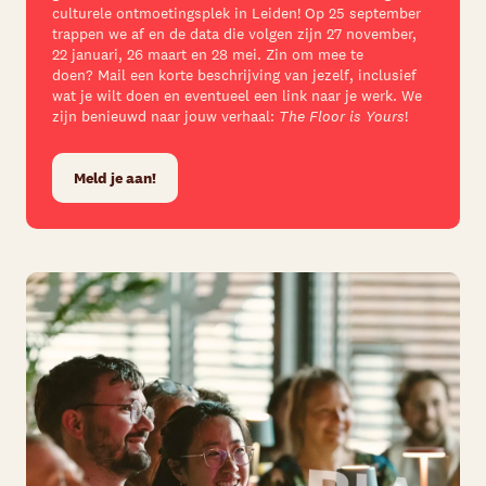
culturele ontmoetingsplek in Leiden!
Op 25 september
trappen we af en de data die volgen zijn 27 november,
22 januari, 26 maart en 28 mei. Zin om mee te
doen? Mail een korte beschrijving van jezelf, inclusief
wat je wilt doen en eventueel een link naar je werk. We
zijn benieuwd naar jouw verhaal:
The Floor is Yours
!
Meld je aan!