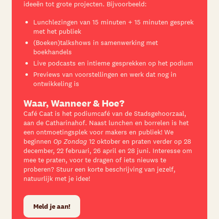
ideeën tot grote projecten. Bijvoorbeeld:
Lunchlezingen van 15 minuten + 15 minuten gesprek
met het publiek
(Boeken)talkshows in samenwerking met
boekhandels
Live podcasts en intieme gesprekken op het podium
Previews van voorstellingen en werk dat nog in
ontwikkeling is
Waar, Wanneer & Hoe?
Café Caat is het podiumcafé van de Stadsgehoorzaal,
aan de Catharinahof. Naast lunchen en borrelen is het
een ontmoetingsplek voor makers en publiek!
We
beginnen
Op Zondag
12 oktober en praten verder op 28
december, 22 februari, 26 april en 28 juni.
Interesse om
mee te praten, voor te dragen of iets nieuws te
proberen?
Stuur een korte beschrijving van jezelf,
natuurlijk met
je idee!
Meld je aan!