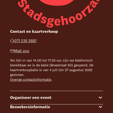
Contact en kaartverkoop
071 516 3881
Mail ons
Wo t/m vr van 14.00 tot 17.30 uur zijn we telefonisch
bereikbaar en is de balie (Breestraat 60) geopend. De
kaartverkoopbalie is van 4 juli t/m 27 augustus 2026
gesloten.
Overige contactinformatie
.
Organiseer een event
Bezoekersinformatie
Events