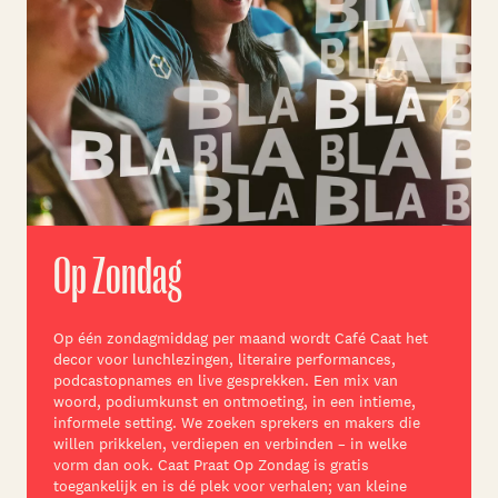
Op Zondag
Op éé
n
zondagmiddag
per maand
wordt
Café
Caat
het
decor voor lunchlezingen, literaire performances,
podcastopnames en live gesprekken. Een mix van
woord, podiumkunst en ontmoeting, in een intieme,
informele setting. We zoeken sprekers en makers die
willen prikkelen, verdiepen en verbinden – in welke
vorm dan ook.
Caat Praat Op Zondag is gratis
toegankelijk en is dé plek voor verhalen; van kleine