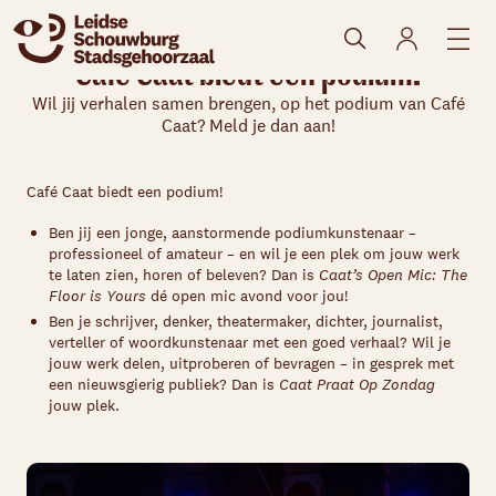
Café Caat biedt een podium!
Wil jij verhalen samen brengen, op het podium van Café
Caat? Meld je dan aan!
Café Caat biedt een podium!
Ben jij een jonge, aanstormende podiumkunstenaar –
professioneel of amateur – en wil je een plek om jouw werk
te laten zien
,
horen of beleven? Dan is
Caat’s Open Mic:
The
Floor is
Yours
dé open
mic
avond voor jou!
Ben je schrijver, denker, theatermaker, dichter, journalist
,
verteller
of
woord
kunstenaar met een goed verhaal? Wil je
jouw werk delen, uitproberen of bevragen – in gesprek met
een nieuwsgierig publiek? Dan is
C
aat
Praat Op Zondag
jouw plek.