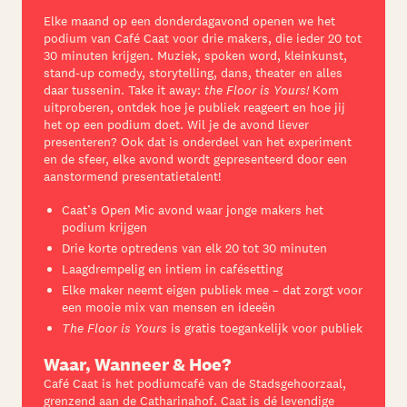
Elke maand op een donderdagavond openen we het
podium van Café Caat voor drie makers, die ieder 20 tot
30 minuten krijgen. Muziek, spoken word, kleinkunst,
stand-up comedy, storytelling, dans, theater en alles
daar tussenin. T
ake it away:
the Floor is Yours!
Kom
uitproberen, ontdek hoe je publiek reageert en hoe jij
het op een podium doet. Wil je de avond liever
presenteren? Ook dat is onderdeel van het experiment
en de sfeer, elke avond wordt gepresenteerd door een
aanstormend presentatietalent!
Caat’s Open Mic avond waar jonge makers het
podium krijgen
Drie korte optredens van elk 20 tot 30 minuten
Laagdrempelig en intiem
in cafésetting
Elke maker neemt eigen publiek mee – dat zorgt voor
een mooie mix van mensen en ideeën
The Floor is Yours
is gratis toegankelijk voor publiek
Waar, Wanneer & Hoe?
Café Caat is het podiumcafé van de Stadsgehoorzaal,
grenzend aan de Catharinahof. Caat is dé levendige