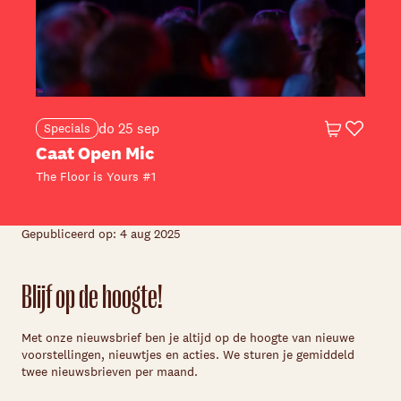
do 25 sep
Specials
Winkelwagen
Favoriet
Caat Open Mic
The Floor is Yours #1
O
Gepubliceerd op: 4 aug 2025
Blijf op de hoogte!
Met onze nieuwsbrief ben je altijd op de hoogte van nieuwe
voorstellingen, nieuwtjes en acties. We sturen je gemiddeld
twee nieuwsbrieven per maand.