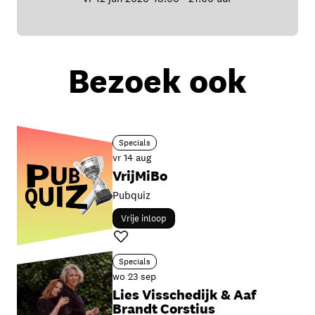
Bezoek ook
Specials
vr 14 aug
VrijMiBo
Pubquiz
Vrije inloop
Favoriet
Specials
wo 23 sep
Lies Visschedijk & Aaf
Brandt Corstius