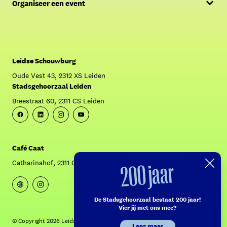
Organiseer een event
FAQ
Offerte aanvragen
Over Café Caat
Contact Sales & Events
Crowdfunding: Krijg Caat aan de praat!
Leidse Schouwburg
Oude Vest 43, 2312 XS Leiden
Stadsgehoorzaal Leiden
Breestraat 60, 2311 CS Leiden
Facebook
Linkedin
Instagram
Youtube
Café Caat
200 jaar
Catharinahof, 2311 CS Leiden
Website
Instagram
De Stadsgehoorzaal bestaat 200 jaar!
Vier jij met ons mee?
© Copyright 2026 Leidse Schouwburg - Stadsgehoorzaal
Lees meer