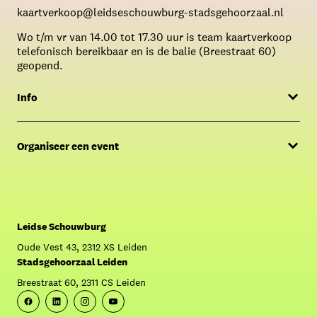
kaartverkoop@leidseschouwburg-stadsgehoorzaal.nl
Wo t/m vr van 14.00 tot 17.30 uur is team kaartverkoop
telefonisch bereikbaar en is de balie (Breestraat 60)
geopend.
Info
Menukaart
Organiseer een event
FAQ
Offerte aanvragen
Over Café Caat
Contact Sales & Events
Crowdfunding: Krijg Caat aan de praat!
Leidse Schouwburg
Oude Vest 43, 2312 XS Leiden
Stadsgehoorzaal Leiden
Breestraat 60, 2311 CS Leiden
Facebook
Linkedin
Instagram
Youtube