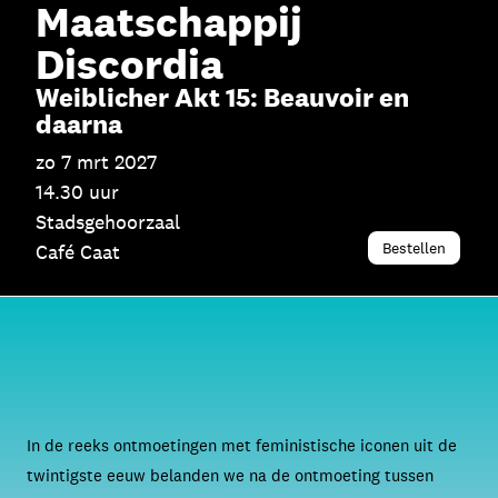
Maatschappij
Discordia
Weiblicher Akt 15: Beauvoir en
daarna
zo 7 mrt 2027
14.30 uur
Stadsgehoorzaal
Bestellen
Café Caat
In de reeks ontmoetingen met feministische iconen uit de
twintigste eeuw belanden we na de ontmoeting tussen