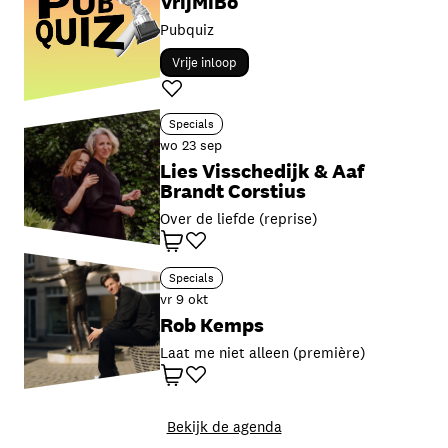
VrijMiBo
Pubquiz
Vrije inloop
Favoriet
Specials
wo 23 sep
Lies Visschedijk & Aaf
Brandt Corstius
Over de liefde (reprise)
Winkelwagen
Favoriet
Specials
vr 9 okt
Rob Kemps
Laat me niet alleen (première)
Winkelwagen
Favoriet
Bekijk de agenda