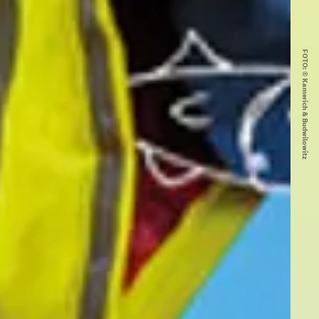
FOTO: © Kamerich & Budwilowitz