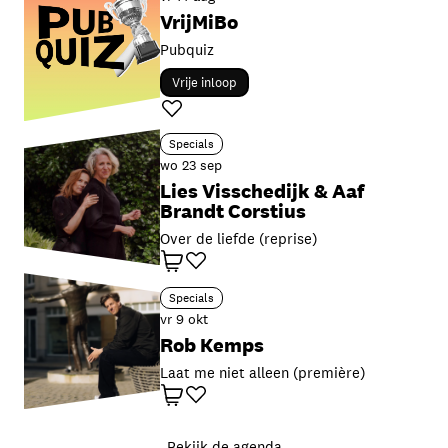
VrijMiBo
Pubquiz
Vrije inloop
Favoriet
Specials
wo 23 sep
Lies Visschedijk & Aaf
Brandt Corstius
Over de liefde (reprise)
Winkelwagen
Favoriet
Specials
vr 9 okt
Rob Kemps
Laat me niet alleen (première)
Winkelwagen
Favoriet
Bekijk de agenda