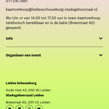
071 516 3881
kaartverkoop@leidseschouwburg-stadsgehoorzaal.nl
Wo t/m vr van 14.00 tot 17.30 uur is team kaartverkoop
telefonisch bereikbaar en is de balie (Breestraat 60)
geopend.
Info
Menukaart
Organiseer een event
FAQ
Offerte aanvragen
Over Café Caat
Contact Sales & Events
Crowdfunding: Krijg Caat aan de praat!
Leidse Schouwburg
Oude Vest 43, 2312 XS Leiden
Stadsgehoorzaal Leiden
Breestraat 60, 2311 CS Leiden